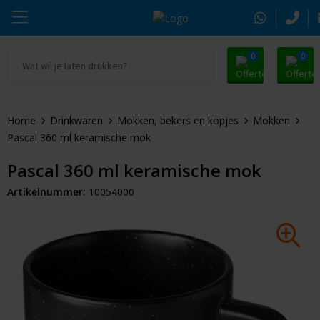
0
0
Ga naar Promosnoepje.nl
Parker
Kantoorartikelen
Oranje artikelen
Home
Drinkwaren
Mokken, bekers en kopjes
Mokken
Alle promosnoepje
Thule
Drinkwaren
Zomer
Pascal 360 ml keramische mok
Moleskine
Kleding & Textiel
Pasen
Pascal 360 ml keramische mok
Artikelnummer:
10054000
Alle merken
Tassen & Reizen
Kerst
Elektronica & Gadgets
Eindejaarsgeschenken
Alle geefmomenten
Beurs & Event
Sleutelhangers & Tools