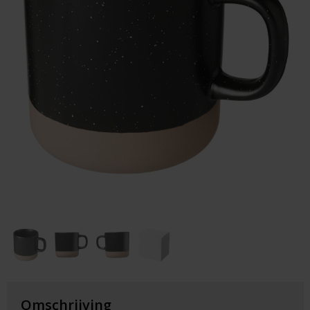
Huis & Lifestyle
Outdoor & Vrije Tijd
Auto & Veiligheid
Gezondheid & Verzorging
Paraplu's
Cadeaubonnen
Omschrijving