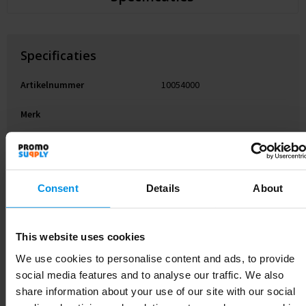
Specificaties
Artikelnummer
10054000
Merk
Gewicht
320 g
Materiaal
Keramiek
Consent
Details
About
Diameter
8.8 cm
EAN-code
8713159351122
This website uses cookies
We use cookies to personalise content and ads, to provide
Kleur
Zwart
social media features and to analyse our traffic. We also
Hoogte
8.9 cm
share information about your use of our site with our social