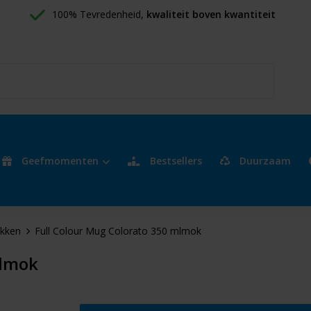
100% Tevredenheid, 
kwaliteit boven kwantiteit
Geefmomenten
Bestsellers
Duurzaam
kken
Full Colour Mug Colorato 350 mlmok
mlmok