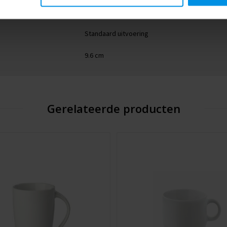
lime
Standaard uitvoering
9.6 cm
Gerelateerde producten