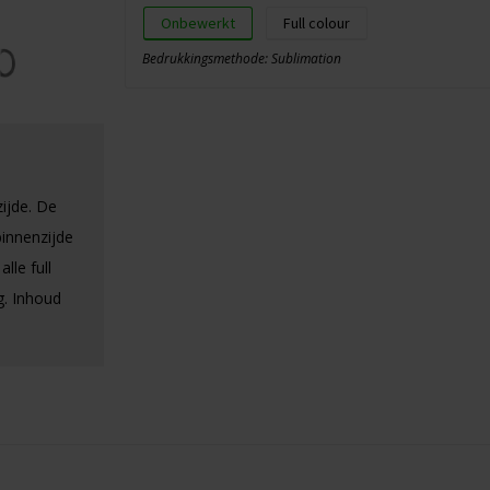
Onbewerkt
Full colour
Bedrukkingsmethode: Sublimation
ijde. De
binnenzijde
lle full
g. Inhoud