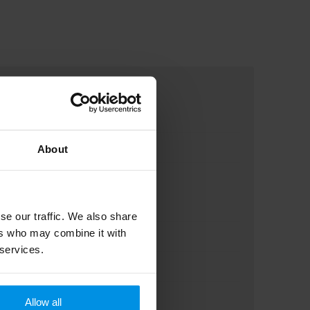
About
se our traffic. We also share
ers who may combine it with
 services.
Allow all