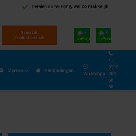
Betalen op rekening, 
wel zo makkelijk
0
0
Speciaal
productverzoek
+31
(0)10
Merken
Aanbiedingen
WhatsApp
200
60
60