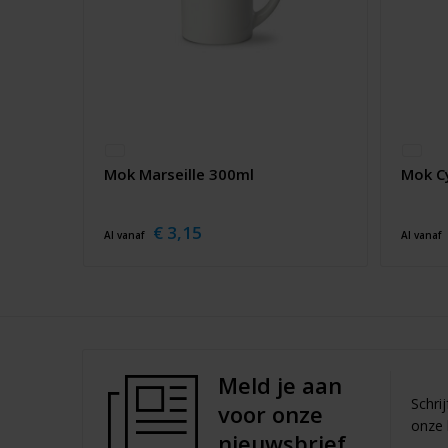
Mok Marseille 300ml
Mok C
€ 3,15
Al vanaf
Al vanaf
Meld je aan
Schri
voor onze
onze 
nieuwsbrief