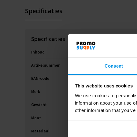
Specificaties
Specificaties
Inhoud
Artikelnummer
Consent
EAN-code
This website uses cookies
Merk
We use cookies to personalis
information about your use of
Gewicht
other information that you’ve
Maat
Materiaal