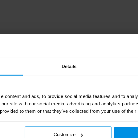
494.6877
260691-019999999
Details
8785260166308
e content and ads, to provide social media features and to analy
 our site with our social media, advertising and analytics partn
300 g
 provided to them or that they’ve collected from your use of their
# Geen maat
Keramiek
Customize