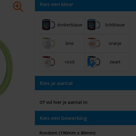
Kies een kleur
donkerblauw
lichtblauw
lime
oranje
rood
zwart
Kies je aantal
Of vul hier je aantal in:
Kies een bewerking
Rondom (190mm x 80mm)