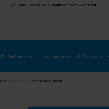
100% Tevredenheid, 
kwaliteit boven kwantiteit
Geefmomenten
Bestsellers
Duurzaam
kken
DUBLIN - Klassieke mok 300ml