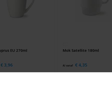
yprus EU 270ml
Mok Satellite 180ml
€ 3,96
€ 4,35
Al vanaf
jf je in voor onze nieuwsbrief en mis nooit meer één van