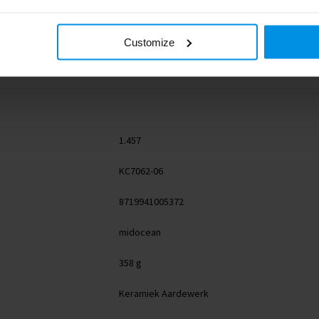
Customize
1.457
KC7062-06
8719941005372
midocean
358 g
Keramiek Aardewerk