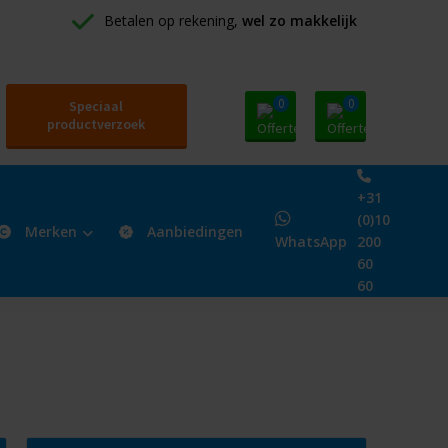
Betalen op rekening, 
wel zo makkelijk
0
0
Speciaal
productverzoek
+31
(0)10
Merken
Aanbiedingen
WhatsApp
200
60
60