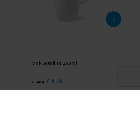
Mok Satellite 250ml
€ 4,49
Al vanaf