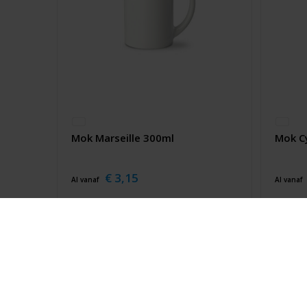
Mok Marseille 300ml
Mok C
€ 3,15
Al vanaf
Al vanaf
Meld je aan
Schri
voor onze