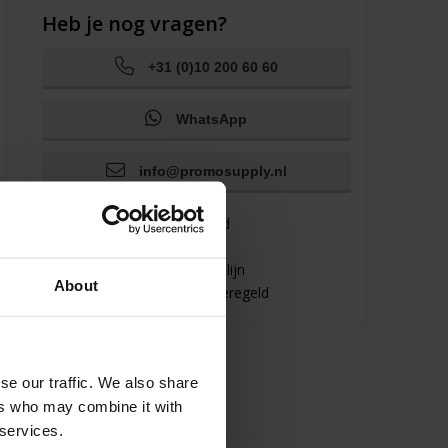
Heb je nog vragen?
+31 (0)10 200 60 60
WhatsApp
info@promosupply.nl
Binnen no-time antwoord
Altijd persoonlijk advies
Direct een expert aan de lijn
About
Gewoon even appen = geregeld
se our traffic. We also share
ers who may combine it with
 services.