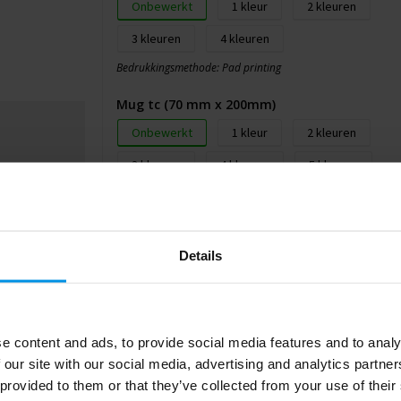
Onbewerkt
1
2
3
4
Bedrukkingsmethode: Pad printing
Mug tc (70 mm x 200mm)
Onbewerkt
1
2
3
4
5
n een
logo.
Bedrukkingsmethode: Ceramics transfer
Inside tc (20 mm x 150mm)
Details
Onbewerkt
1
2
3
4
5
Bedrukkingsmethode: Ceramics transfer
e content and ads, to provide social media features and to analy
 our site with our social media, advertising and analytics partn
 provided to them or that they’ve collected from your use of their