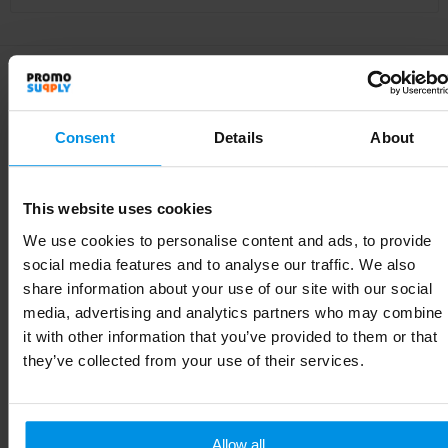
Specificaties
Consent
Details
About
This website uses cookies
Specificaties
We use cookies to personalise content and ads, to provide
Artikelnummer
10074001
social media features and to analyse our traffic. We also
share information about your use of our site with our social
Merk
Seasons
media, advertising and analytics partners who may combine
it with other information that you’ve provided to them or that
Gewicht
162 g
they’ve collected from your use of their services.
Materiaal
Gerecycled roestvrij staal
Diameter
9 cm
Allow all