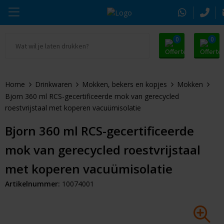
0
0
Ga naar Promosnoepje.nl
Parker
Kantoorartikelen
Oranje artikelen
Home
Drinkwaren
Mokken, bekers en kopjes
Mokken
Alle promosnoepje
Thule
Drinkwaren
Zomer
Bjorn 360 ml RCS-gecertificeerde mok van gerecycled
roestvrijstaal met koperen vacuümisolatie
Moleskine
Kleding & Textiel
Pasen
Bjorn 360 ml RCS-gecertificeerde
Alle merken
Tassen & Reizen
Kerst
mok van gerecycled roestvrijstaal
Elektronica & Gadgets
Eindejaarsgeschenken
met koperen vacuümisolatie
Artikelnummer:
10074001
Alle geefmomenten
Beurs & Event
Sleutelhangers & Tools