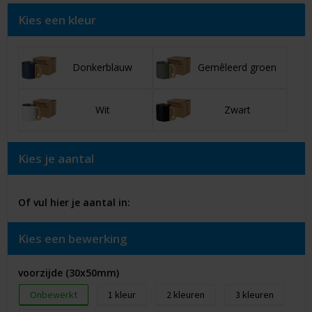
Kies een kleur
Donkerblauw
Gemêleerd groen
Wit
Zwart
Kies je aantal
Of vul hier je aantal in:
Kies een bewerking
voorzijde (30x50mm)
Onbewerkt
1
2
3