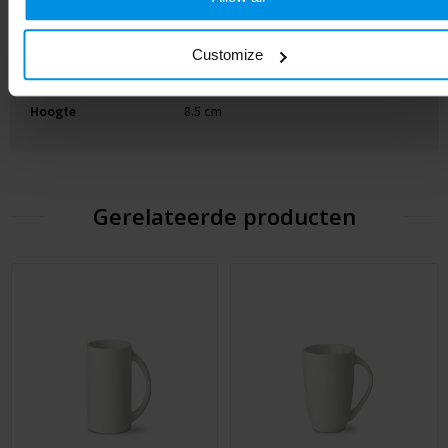
EAN-code
8713159595946
Customize
Kleur
Wit
Hoogte
8.5 cm
Gerelateerde producten