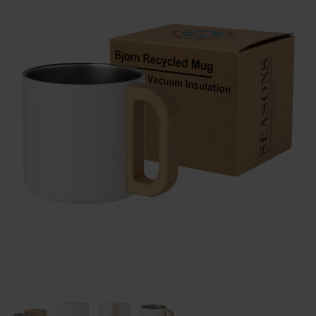
Huis & Lifestyle
Outdoor & Vrije Tijd
Auto & Veiligheid
Gezondheid & Verzorging
Paraplu's
Cadeaubonnen