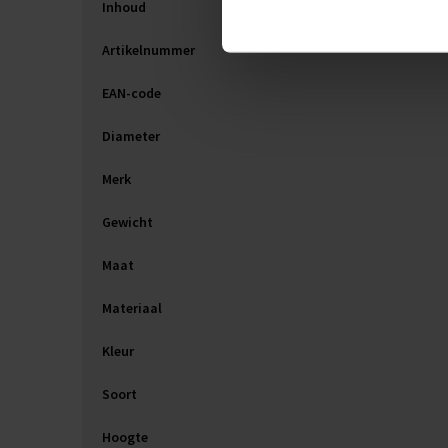
Inhoud
Artikelnummer
EAN-code
Diameter
Merk
Gewicht
Maat
Materiaal
Kleur
Soort
Hoogte