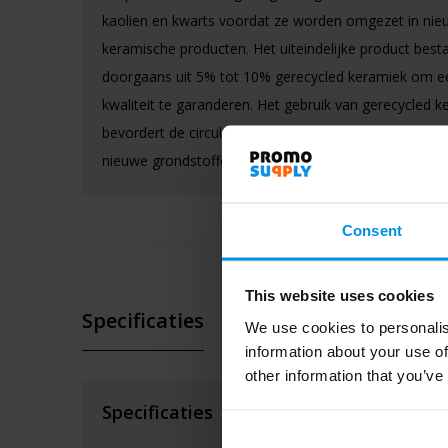
kaolien en kwarts voordat ze worden omgezet in nie
keramische producten. Het uiteindelijke product best
doorgaans uit 5% tot 10% gerecycled keramiek om e
kwaliteit te garanderen. Het gebruik van gerecycled k
bevordert de circulaire economie en vermindert de b
nieuwe grondstoffen.
Consent
This website uses cookies
Specificaties
We use cookies to personalis
information about your use of
other information that you’ve
Specificaties