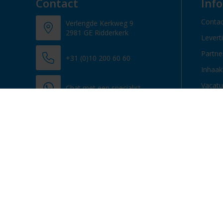
Contact
Inf
Contac
Verlengde Kerkweg 9
2981 GE Ridderkerk
Levert
Partn
+31 (0)10 200 60 60
Inhaak
Vacatu
Chat met een specialist
info@promosupply.nl
Contacteer ons
© 2013 - 2026 Promosupply.nl