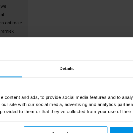
uwe
aat
en optimale
eramiek
ehoefte aan
Details
e content and ads, to provide social media features and to analy
 our site with our social media, advertising and analytics partn
 provided to them or that they’ve collected from your use of their