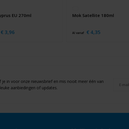
yprus EU 270ml
Mok Satellite 180ml
€ 3,96
€ 4,35
Al vanaf
jf je in voor onze nieuwsbrief en mis nooit meer één van
leuke aanbiedingen of updates.