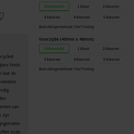
Onbewerkt
1
2
3
4
5
Bedrukkingsmethode: Pad Printing
Voorzijde (40mm x 40mm)
Onbewerkt
1
2
ecycled
3
4
5
ans finish.
Bedrukkingsmethode: Pad Printing
 laat de
variaties
ndig.
den
enten van
 zijn
ijngemalen
offen zoals