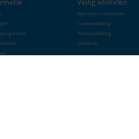
ormatie
Veilig winkelen
t
Algemene voorwaarden
ijden
Cookieverklaring
erprogramma
Privacyverklaring
kalender
Disclaimer
res