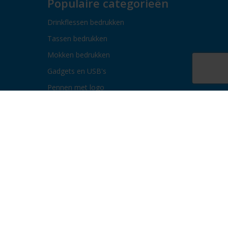
Populaire categorieën
Drinkflessen bedrukken
Tassen bedrukken
Mokken bedrukken
Gadgets en USB's
Pennen met logo
Paraplu's bedrukken
Bidons bedrukken