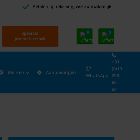
Betalen op rekening, 
wel zo makkelijk
0
0
Speciaal
productverzoek
+31
(0)10
Merken
Aanbiedingen
WhatsApp
200
60
60