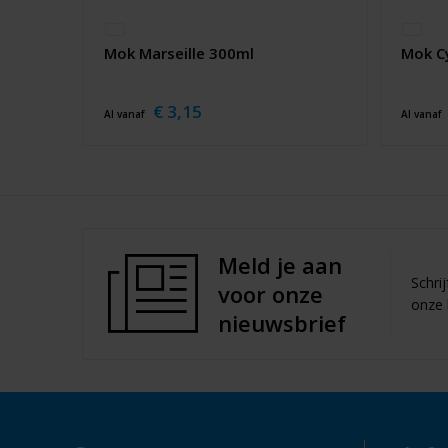
Mok Marseille 300ml
Mok C
€ 3,15
Al vanaf
Al vanaf
Meld je aan
Schri
voor onze
onze 
nieuwsbrief