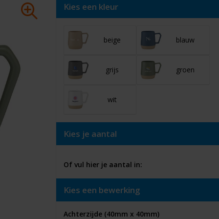
Kies een kleur
beige
blauw
grijs
groen
wit
Kies je aantal
Of vul hier je aantal in:
Kies een bewerking
Achterzijde (40mm x 40mm)