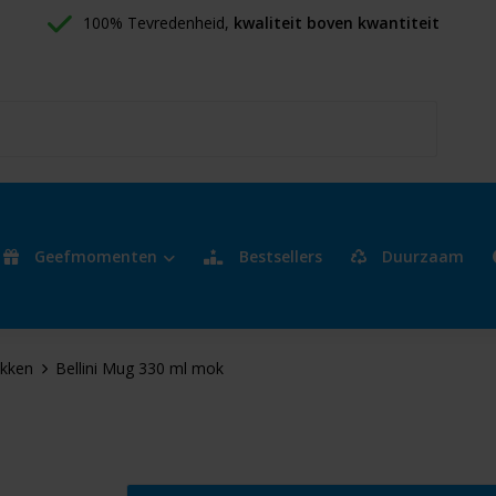
100% Tevredenheid, 
kwaliteit boven kwantiteit
Geefmomenten
Bestsellers
Duurzaam
kken
Bellini Mug 330 ml mok