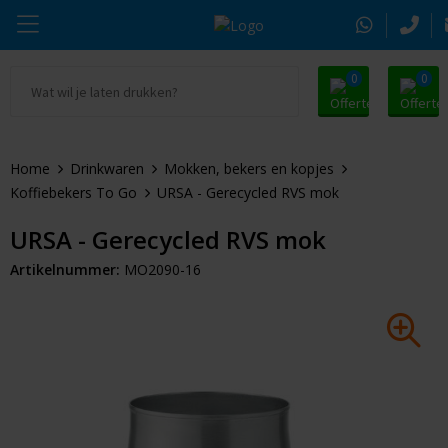
0
0
Ga naar Promosnoepje.nl
Parker
Kantoorartikelen
Oranje artikelen
Home
Drinkwaren
Mokken, bekers en kopjes
Alle promosnoepje
Thule
Drinkwaren
Zomer
Koffiebekers To Go
URSA - Gerecycled RVS mok
Moleskine
Kleding & Textiel
Pasen
URSA - Gerecycled RVS mok
Artikelnummer:
MO2090-16
Alle merken
Tassen & Reizen
Kerst
Elektronica & Gadgets
Eindejaarsgeschenken
Alle geefmomenten
Beurs & Event
Sleutelhangers & Tools