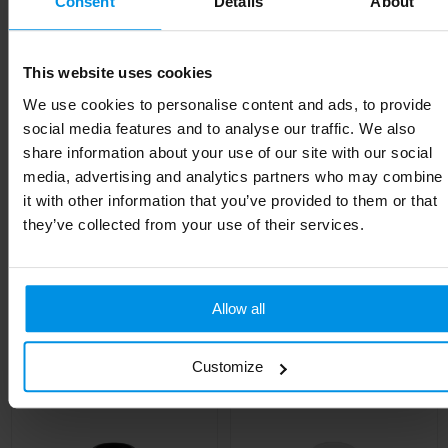
Gewicht
167 g
Consent
Details
About
Materiaal
Gerecycled Roestvrij Staal
This website uses cookies
Kleur
Mat Zilver
We use cookies to personalise content and ads, to provide
social media features and to analyse our traffic. We also
Afmeting
Ø8X11.5CM
share information about your use of our site with our social
Hoogte
11.5 cm
media, advertising and analytics partners who may combine
it with other information that you’ve provided to them or that
Breedte
8 cm
they’ve collected from your use of their services.
Allow all
Gerelateerde producten
Customize