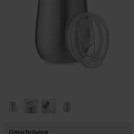
Huis & Lifestyle
Outdoor & Vrije Tijd
Auto & Veiligheid
Gezondheid & Verzorging
Paraplu's
Cadeaubonnen
Omschrijving