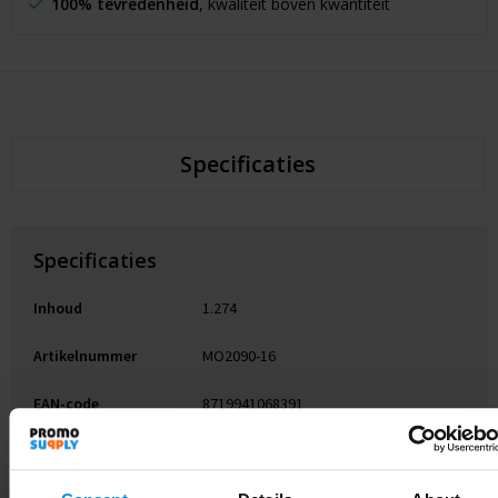
100% tevredenheid
, kwaliteit boven kwantiteit
Specificaties
Specificaties
Inhoud
1.274
Artikelnummer
MO2090-16
EAN-code
8719941068391
Merk
midocean