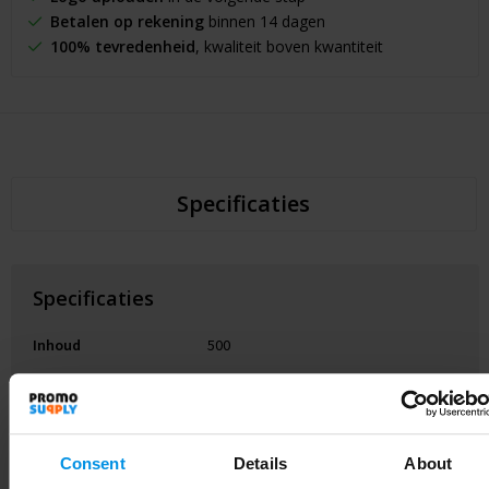
Betalen op rekening
binnen 14 dagen
100% tevredenheid
, kwaliteit boven kwantiteit
Specificaties
Specificaties
Inhoud
500
Artikelnummer
LT98724_N0001
Merk
T-ceramic
Consent
Details
About
Gewicht
230 g