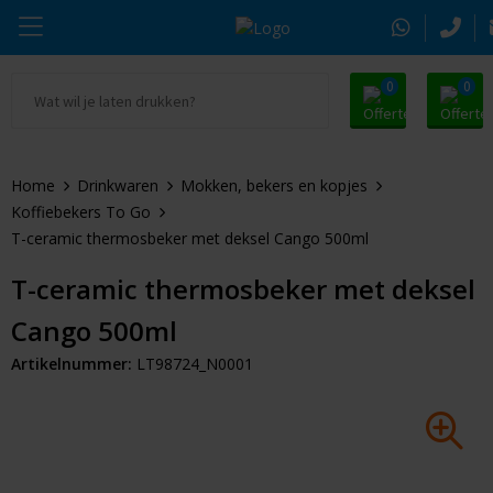
0
0
Ga naar Promosnoepje.nl
Parker
Kantoorartikelen
Oranje artikelen
Home
Drinkwaren
Mokken, bekers en kopjes
Alle promosnoepje
Thule
Drinkwaren
Zomer
Koffiebekers To Go
T-ceramic thermosbeker met deksel Cango 500ml
Moleskine
Kleding & Textiel
Pasen
T-ceramic thermosbeker met deksel
Alle merken
Tassen & Reizen
Kerst
Cango 500ml
Elektronica & Gadgets
Eindejaarsgeschenken
Artikelnummer:
LT98724_N0001
Alle geefmomenten
Beurs & Event
Sleutelhangers & Tools