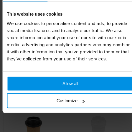
Materiaal
Ceramic, Stainless Steel
This website uses cookies
We use cookies to personalise content and ads, to provide
Diameter
8.8 cm
social media features and to analyse our traffic. We also
Kleur
Wit
share information about your use of our site with our social
media, advertising and analytics partners who may combine
Hoogte
16.3 cm
it with other information that you’ve provided to them or that
they’ve collected from your use of their services.
Gerelateerde producten
Allow all
Customize