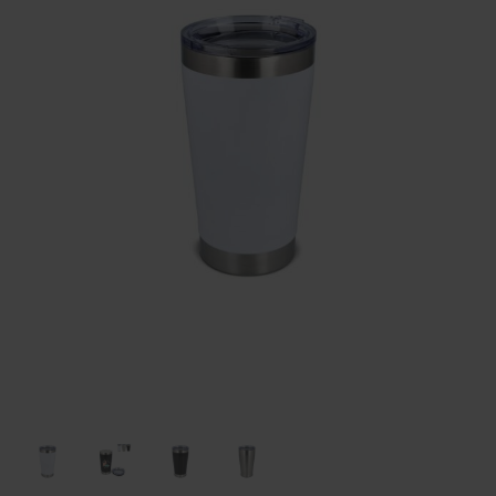
Huis & Lifestyle
Outdoor & Vrije Tijd
Auto & Veiligheid
Gezondheid & Verzorging
Paraplu's
Cadeaubonnen