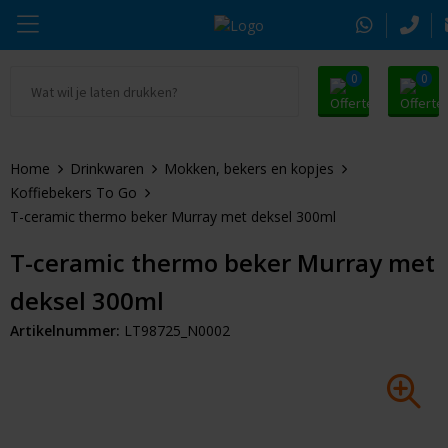
0
0
Ga naar Promosnoepje.nl
Parker
Kantoorartikelen
Oranje artikelen
Home
Drinkwaren
Mokken, bekers en kopjes
Alle promosnoepje
Thule
Drinkwaren
Zomer
Koffiebekers To Go
T-ceramic thermo beker Murray met deksel 300ml
Moleskine
Kleding & Textiel
Pasen
T-ceramic thermo beker Murray met
Alle merken
Tassen & Reizen
Kerst
deksel 300ml
Elektronica & Gadgets
Eindejaarsgeschenken
Artikelnummer:
LT98725_N0002
Alle geefmomenten
Beurs & Event
Sleutelhangers & Tools