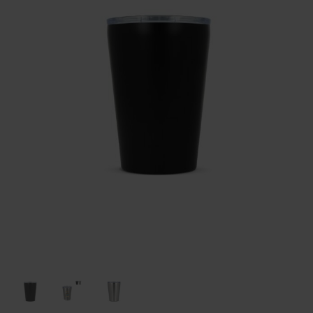
Huis & Lifestyle
Outdoor & Vrije Tijd
Auto & Veiligheid
Gezondheid & Verzorging
Paraplu's
Cadeaubonnen