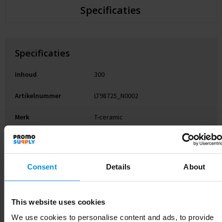
Specificaties
Specificaties
Inhoud
300
Artikelnummer
LT98725_N0002
Merk
T-ceramic
Gewicht
190 g
Materiaal
Ceramic, Stainless Steel
Consent
Details
About
Diameter
8.8 cm
This website uses cookies
Kleur
Zwart
We use cookies to personalise content and ads, to provide