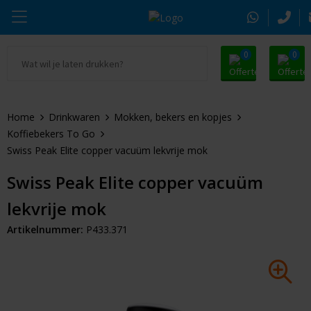
0
0
Ga naar Promosnoepje.nl
Parker
Kantoorartikelen
Oranje artikelen
Home
Drinkwaren
Mokken, bekers en kopjes
Alle promosnoepje
Thule
Drinkwaren
Zomer
Koffiebekers To Go
Swiss Peak Elite copper vacuüm lekvrije mok
Moleskine
Kleding & Textiel
Pasen
Swiss Peak Elite copper vacuüm
Alle merken
Tassen & Reizen
Kerst
lekvrije mok
Elektronica & Gadgets
Eindejaarsgeschenken
Artikelnummer:
P433.371
Alle geefmomenten
Beurs & Event
Sleutelhangers & Tools