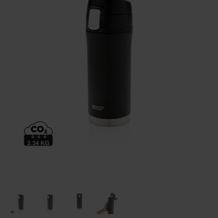
Huis & Lifestyle
Outdoor & Vrije Tijd
Auto & Veiligheid
Gezondheid & Verzorging
Paraplu's
Cadeaubonnen