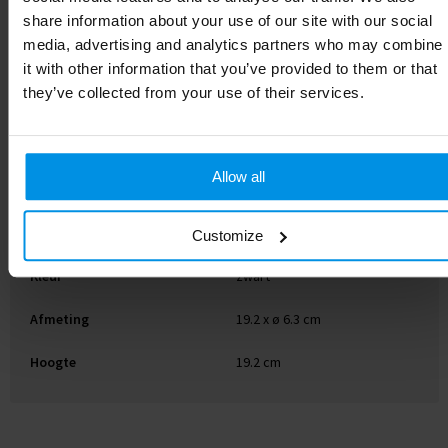
Artikelnummer
P433.371
share information about your use of our site with our social
media, advertising and analytics partners who may combine
Merk
Swiss Peak
it with other information that you’ve provided to them or that
they’ve collected from your use of their services.
Gewicht
322 g
Materiaal
RVS
Allow all
Diameter
6.3 cm
EAN-code
8714612109533
Customize
Kleur
zwart
Afmeting
19.2 x ø 6.3 cm
Hoogte
19.2 cm