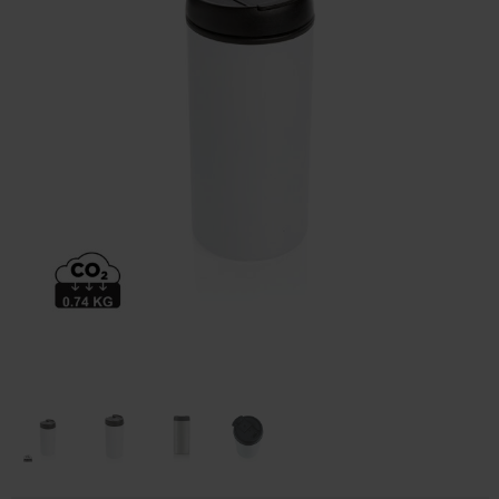
Huis & Lifestyle
Outdoor & Vrije Tijd
Auto & Veiligheid
Gezondheid & Verzorging
Paraplu's
Cadeaubonnen