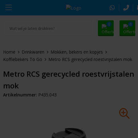
0
0
Ga naar Promosnoepje.nl
Parker
Kantoorartikelen
Oranje artikelen
Home
Drinkwaren
Mokken, bekers en kopjes
Alle promosnoepje
Thule
Drinkwaren
Zomer
Koffiebekers To Go
Metro RCS gerecycled roestvrijstalen mok
Moleskine
Kleding & Textiel
Pasen
Metro RCS gerecycled roestvrijstalen
mok
Alle merken
Tassen & Reizen
Kerst
Artikelnummer:
P435.043
Elektronica & Gadgets
Eindejaarsgeschenken
Alle geefmomenten
Beurs & Event
Sleutelhangers & Tools