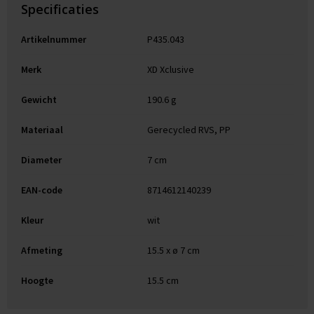
Specificaties
Artikelnummer
P435.043
Merk
XD Xclusive
Gewicht
190.6 g
Materiaal
Gerecycled RVS, PP
Diameter
7 cm
EAN-code
8714612140239
Kleur
wit
Afmeting
15.5 x ø 7 cm
Hoogte
15.5 cm