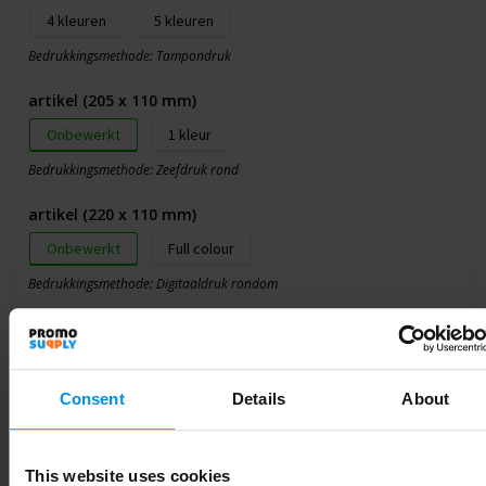
4
5
Bedrukkingsmethode: Tampondruk
artikel (205 x 110 mm)
Onbewerkt
1
Bedrukkingsmethode: Zeefdruk rond
artikel (220 x 110 mm)
Onbewerkt
Full colour
Bedrukkingsmethode: Digitaaldruk rondom
Jouw selectie
Consent
Details
About
Selecteer jouw opties voor de prijsopgave.
This website uses cookies
Toevoegen aan winkelwagen