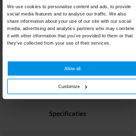
We use cookies to personalise content and ads, to provide
Vrijblijvende offerte
social media features and to analyse our traffic. We also
share information about your use of our site with our social
Sample aanvragen
media, advertising and analytics partners who may combine
it with other information that you’ve provided to them or that
Geleverd binnen
4 werkdag(en)
they’ve collected from your use of their services.
Gratis drukvoorbeeld
binnen 1 uur
Logo uploaden
in de volgende stap
Betalen op rekening
binnen 14 dagen
Allow all
100% tevredenheid
, kwaliteit boven kwantiteit
Customize
Specificaties