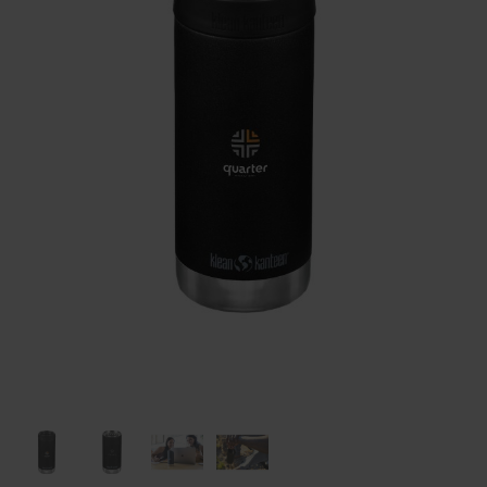
Huis & Lifestyle
Outdoor & Vrije Tijd
Auto & Veiligheid
Gezondheid & Verzorging
Paraplu's
Cadeaubonnen