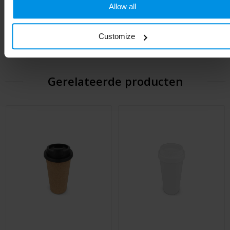
Soort
Standaard uitvoering
Allow all
Hoogte
18.4 cm
Customize
Gerelateerde producten