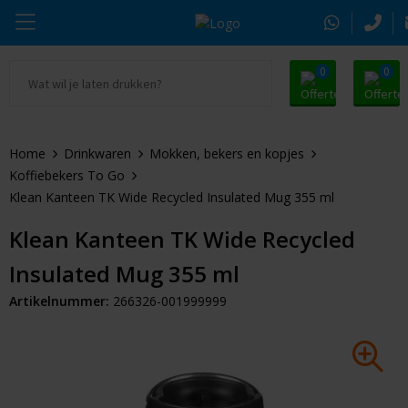
0
0
Ga naar Promosnoepje.nl
Parker
Kantoorartikelen
Oranje artikelen
Home
Drinkwaren
Mokken, bekers en kopjes
Alle promosnoepje
Thule
Drinkwaren
Zomer
Koffiebekers To Go
Klean Kanteen TK Wide Recycled Insulated Mug 355 ml
Moleskine
Kleding & Textiel
Pasen
Klean Kanteen TK Wide Recycled
Alle merken
Tassen & Reizen
Kerst
Insulated Mug 355 ml
Elektronica & Gadgets
Eindejaarsgeschenken
Artikelnummer:
266326-001999999
Alle geefmomenten
Beurs & Event
Sleutelhangers & Tools