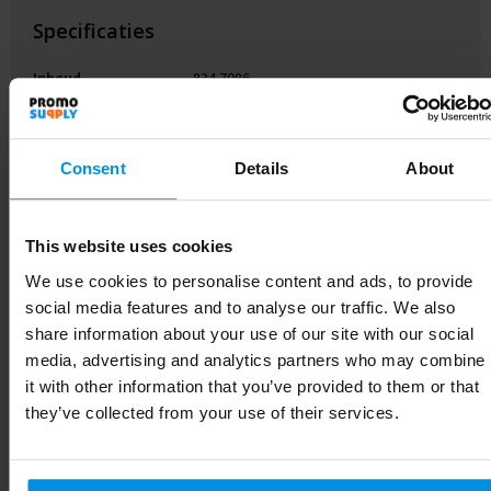
Specificaties
Inhoud
834.7086
Artikelnummer
266326-001999999
Consent
Details
About
EAN-code
8719446088245
Diameter
7.6 cm
This website uses cookies
Merk
Klean Kanteen
We use cookies to personalise content and ads, to provide
social media features and to analyse our traffic. We also
Gewicht
355 g
share information about your use of our site with our social
media, advertising and analytics partners who may combine
Maat
# Geen maat
it with other information that you’ve provided to them or that
Materiaal
Silicone, PP, Gerecycled RVS
they’ve collected from your use of their services.
Kleur
zwart