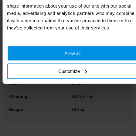
Artikelnummer
P432.361
share information about your use of our site with our social
media, advertising and analytics partners who may combine
Merk
XD Collection
it with other information that you’ve provided to them or that
they’ve collected from your use of their services.
Gewicht
156 g
Materiaal
RVS, PP
Allow all
Diameter
7 cm
EAN-code
8714612108048
Customize
Kleur
zwart
Afmeting
16.3 x ø 7 cm
Hoogte
16.3 cm