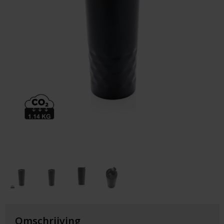
Huis & Lifestyle
Outdoor & Vrije Tijd
Auto & Veiligheid
Gezondheid & Verzorging
Paraplu's
Cadeaubonnen
Omschrijving