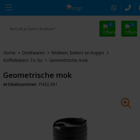
0
0
Ga naar Promosnoepje.nl
Parker
Kantoorartikelen
Oranje artikelen
Home
Drinkwaren
Mokken, bekers en kopjes
Alle promosnoepje
Thule
Drinkwaren
Zomer
Koffiebekers To Go
Geometrische mok
Moleskine
Kleding & Textiel
Pasen
Geometrische mok
Artikelnummer:
P432.361
Alle merken
Tassen & Reizen
Kerst
Elektronica & Gadgets
Eindejaarsgeschenken
Alle geefmomenten
Beurs & Event
Sleutelhangers & Tools