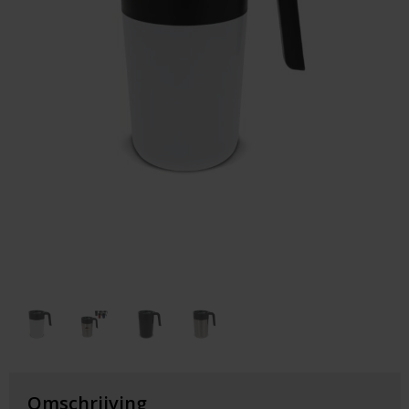
Huis & Lifestyle
Outdoor & Vrije Tijd
Auto & Veiligheid
Gezondheid & Verzorging
Paraplu's
Cadeaubonnen
Omschrijving