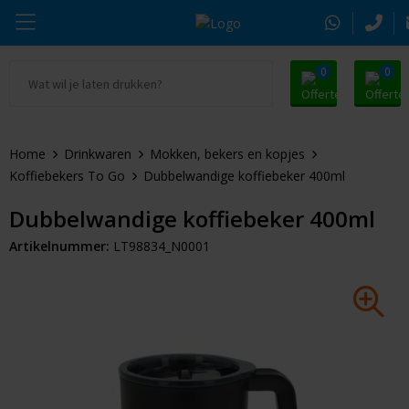
0
0
Ga naar Promosnoepje.nl
Parker
Kantoorartikelen
Oranje artikelen
Home
Drinkwaren
Mokken, bekers en kopjes
Alle promosnoepje
Thule
Drinkwaren
Zomer
Koffiebekers To Go
Dubbelwandige koffiebeker 400ml
Moleskine
Kleding & Textiel
Pasen
Dubbelwandige koffiebeker 400ml
Artikelnummer:
LT98834_N0001
Alle merken
Tassen & Reizen
Kerst
Elektronica & Gadgets
Eindejaarsgeschenken
Alle geefmomenten
Beurs & Event
Sleutelhangers & Tools