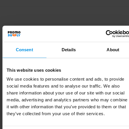
Specificaties
Consent
Details
About
Specificaties
Inhoud
400
This website uses cookies
We use cookies to personalise content and ads, to provide
Artikelnummer
LT98834_N0001
social media features and to analyse our traffic. We also
Merk
Toppoint
share information about your use of our site with our social
media, advertising and analytics partners who may combine
Gewicht
124 g
it with other information that you’ve provided to them or that
they’ve collected from your use of their services.
Materiaal
Stainless Steel, PP, AS