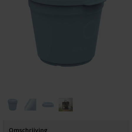
Huis & Lifestyle
Outdoor & Vrije Tijd
Auto & Veiligheid
Gezondheid & Verzorging
Paraplu's
Cadeaubonnen
Omschrijving