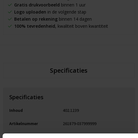
Gratis drukvoorbeeld
binnen 1 uur
Logo uploaden
in de volgende stap
Betalen op rekening
binnen 14 dagen
100% tevredenheid
, kwaliteit boven kwantiteit
Specificaties
Specificaties
Inhoud
402.1239
Artikelnummer
261879-037999999
EAN-code
8785260211633