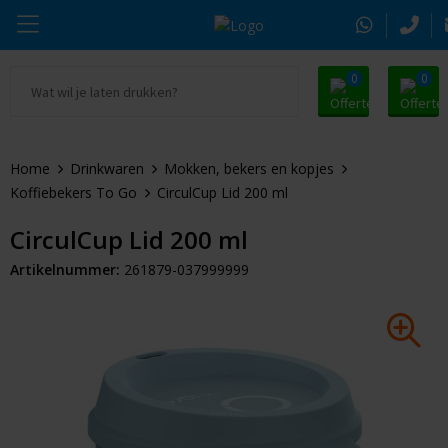
0
0
Ga naar Promosnoepje.nl
Parker
Kantoorartikelen
Oranje artikelen
Home
Drinkwaren
Mokken, bekers en kopjes
Alle promosnoepje
Thule
Drinkwaren
Zomer
Koffiebekers To Go
CirculCup Lid 200 ml
Moleskine
Kleding & Textiel
Pasen
CirculCup Lid 200 ml
Artikelnummer:
261879-037999999
Alle merken
Tassen & Reizen
Kerst
Elektronica & Gadgets
Eindejaarsgeschenken
Alle geefmomenten
Beurs & Event
Sleutelhangers & Tools