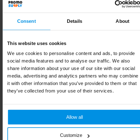
Diameter
8 cm
Consent
Details
About
Merk
Circulware
Gewicht
40 g
This website uses cookies
Maat
# Geen maat
We use cookies to personalise content and ads, to provide
social media features and to analyse our traffic. We also
Materiaal
PP
share information about your use of our site with our social
media, advertising and analytics partners who may combine
Kleur
middenblauw
it with other information that you’ve provided to them or that
they’ve collected from your use of their services.
Soort
Standaard uitvoering
Hoogte
8 cm
Allow all
Customize
Gerelateerde producten