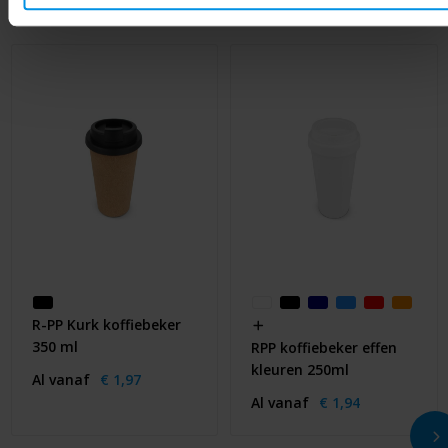
R-PP Kurk koffiebeker
350 ml
RPP koffiebeker effen
kleuren 250ml
Al vanaf
€ 1,97
Al vanaf
€ 1,94