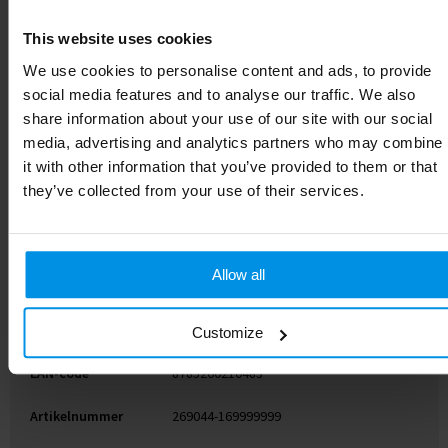
This website uses cookies
Specificaties
We use cookies to personalise content and ads, to provide
social media features and to analyse our traffic. We also
Inhoud
1021.4103
share information about your use of our site with our social
media, advertising and analytics partners who may combine
Diameter
8.5 cm
it with other information that you’ve provided to them or that
they’ve collected from your use of their services.
Materiaal
PP, Gerecyclede koffiebekers
Maat
# Geen maat
Allow all
Gewicht
213 g
Merk
Circular&Co
Customize
EAN-code
8785260210483
Artikelnummer
269044-169999999