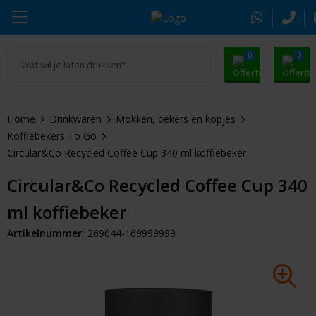
0
0
Ga naar Promosnoepje.nl
Parker
Kantoorartikelen
Oranje artikelen
Home
Drinkwaren
Mokken, bekers en kopjes
Alle promosnoepje
Thule
Drinkwaren
Zomer
Koffiebekers To Go
Circular&Co Recycled Coffee Cup 340 ml koffiebeker
Moleskine
Kleding & Textiel
Pasen
Circular&Co Recycled Coffee Cup 340
Alle merken
Tassen & Reizen
Kerst
ml koffiebeker
Elektronica & Gadgets
Eindejaarsgeschenken
Artikelnummer:
269044-169999999
Alle geefmomenten
Beurs & Event
Sleutelhangers & Tools