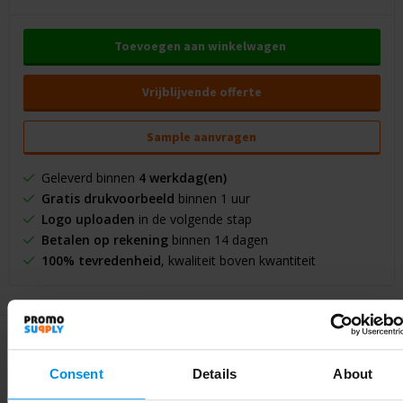
Toevoegen aan winkelwagen
Vrijblijvende offerte
Sample aanvragen
Geleverd binnen
4 werkdag(en)
Gratis drukvoorbeeld
binnen 1 uur
Logo uploaden
in de volgende stap
Betalen op rekening
binnen 14 dagen
100% tevredenheid
, kwaliteit boven kwantiteit
Consent
Details
About
Specificaties