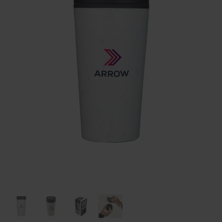
Huis & Lifestyle
Outdoor & Vrije Tijd
Auto & Veiligheid
Gezondheid & Verzorging
Paraplu's
Cadeaubonnen