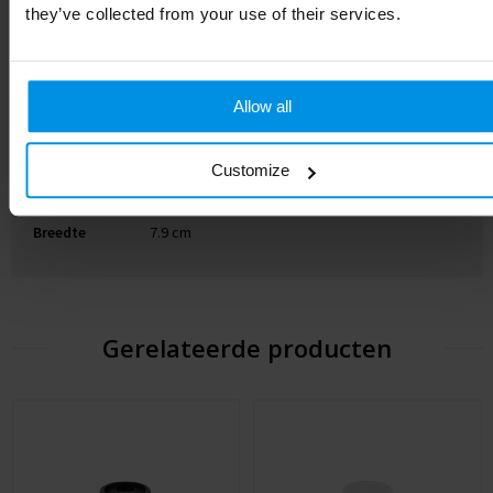
they’ve collected from your use of their services.
Diameter
7.5 cm
EAN-code
8713159702405
Allow all
Kleur
Wit
Customize
Hoogte
14.9 cm
Breedte
7.9 cm
Gerelateerde producten