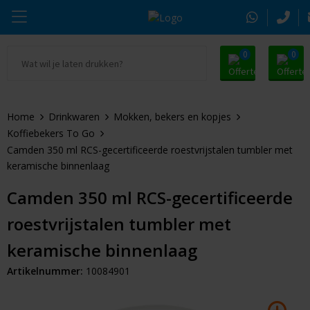
0
0
Ga naar Promosnoepje.nl
Parker
Kantoorartikelen
Oranje artikelen
Home
Drinkwaren
Mokken, bekers en kopjes
Alle promosnoepje
Thule
Drinkwaren
Zomer
Koffiebekers To Go
Camden 350 ml RCS-gecertificeerde roestvrijstalen tumbler met
Moleskine
Kleding & Textiel
Pasen
keramische binnenlaag
Alle merken
Tassen & Reizen
Kerst
Camden 350 ml RCS-gecertificeerde
roestvrijstalen tumbler met
Elektronica & Gadgets
Eindejaarsgeschenken
keramische binnenlaag
Alle geefmomenten
Beurs & Event
Artikelnummer:
10084901
Sleutelhangers & Tools