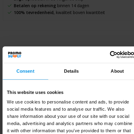
Betalen op rekening
binnen 14 dagen
100% tevredenheid
, kwaliteit boven kwantiteit
Specificaties
Consent
Details
About
Specificaties
This website uses cookies
Artikelnummer
10084901
We use cookies to personalise content and ads, to provide
Merk
social media features and to analyse our traffic. We also
share information about your use of our site with our social
Gewicht
187.5 g
media, advertising and analytics partners who may combine
it with other information that you’ve provided to them or that
Materiaal
RCS-gecertificeerd gerecycled roestvrij staal