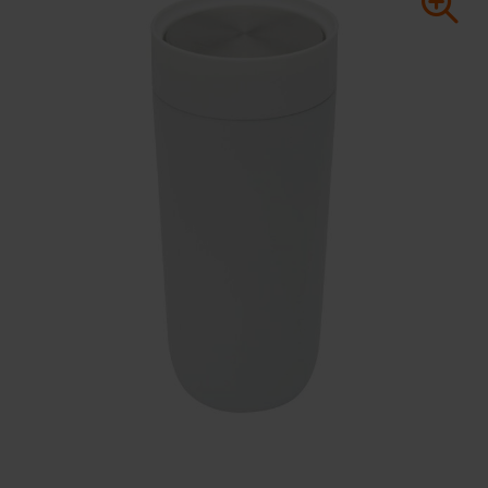
Huis & Lifestyle
Outdoor & Vrije Tijd
Auto & Veiligheid
Gezondheid & Verzorging
Paraplu's
Cadeaubonnen