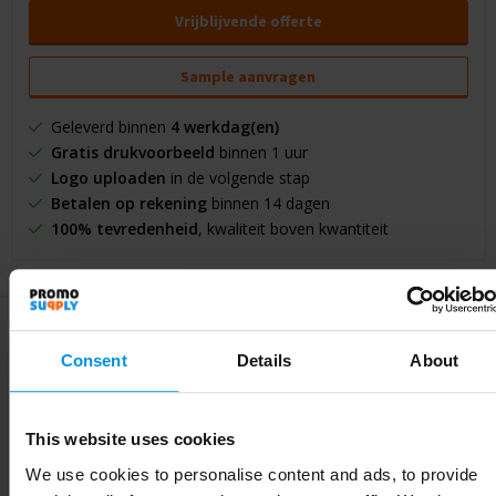
Vrijblijvende offerte
Sample aanvragen
Geleverd binnen
4 werkdag(en)
Gratis drukvoorbeeld
binnen 1 uur
Logo uploaden
in de volgende stap
Betalen op rekening
binnen 14 dagen
100% tevredenheid
, kwaliteit boven kwantiteit
Consent
Details
About
Specificaties
This website uses cookies
We use cookies to personalise content and ads, to provide
Specificaties