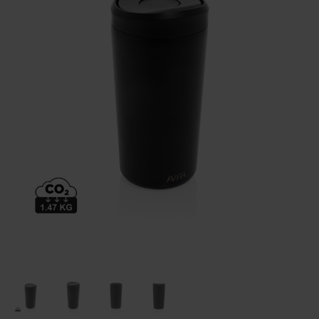
Huis & Lifestyle
Outdoor & Vrije Tijd
Auto & Veiligheid
Gezondheid & Verzorging
Paraplu's
Cadeaubonnen