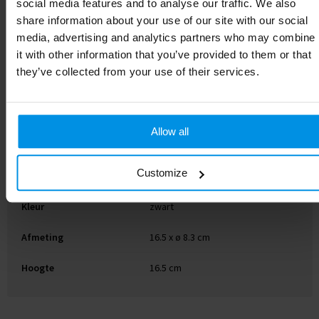
social media features and to analyse our traffic. We also
share information about your use of our site with our social
Artikelnummer
P438.1001
media, advertising and analytics partners who may combine
Merk
Avira
it with other information that you’ve provided to them or that
they’ve collected from your use of their services.
Gewicht
315.7 g
Materiaal
Gerecycled RVS, PP
Allow all
Diameter
8.3 cm
Customize
EAN-code
8714612177518
Kleur
zwart
Afmeting
16.5 x ø 8.3 cm
Hoogte
16.5 cm