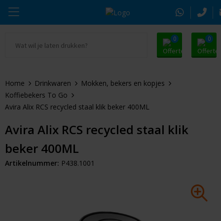
0
0
Ga naar Promosnoepje.nl
Parker
Kantoorartikelen
Oranje artikelen
Home
Drinkwaren
Mokken, bekers en kopjes
Alle promosnoepje
Thule
Drinkwaren
Zomer
Koffiebekers To Go
Avira Alix RCS recycled staal klik beker 400ML
Moleskine
Kleding & Textiel
Pasen
Avira Alix RCS recycled staal klik
Alle merken
Tassen & Reizen
Kerst
beker 400ML
Elektronica & Gadgets
Eindejaarsgeschenken
Artikelnummer:
P438.1001
Alle geefmomenten
Beurs & Event
Sleutelhangers & Tools