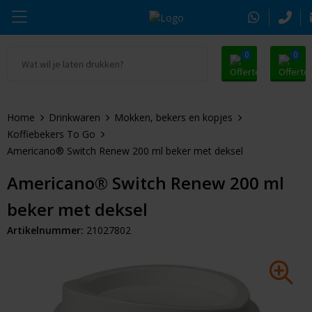
0
0
Ga naar Promosnoepje.nl
Parker
Kantoorartikelen
Oranje artikelen
Home
Drinkwaren
Mokken, bekers en kopjes
Alle promosnoepje
Thule
Drinkwaren
Zomer
Koffiebekers To Go
Americano® Switch Renew 200 ml beker met deksel
Moleskine
Kleding & Textiel
Pasen
Americano® Switch Renew 200 ml
Alle merken
Tassen & Reizen
Kerst
beker met deksel
Elektronica & Gadgets
Eindejaarsgeschenken
Artikelnummer:
21027802
Alle geefmomenten
Beurs & Event
Sleutelhangers & Tools