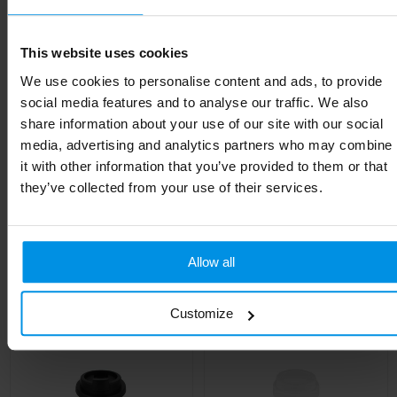
Materiaal
PP-kunststof Suikerriet-bioplastic
This website uses cookies
Diameter
8.7 cm
We use cookies to personalise content and ads, to provide
EAN-code
8713159666844
social media features and to analyse our traffic. We also
share information about your use of our site with our social
Kleur
Ivoorwit
media, advertising and analytics partners who may combine
it with other information that you’ve provided to them or that
Hoogte
10 cm
they’ve collected from your use of their services.
Gerelateerde producten
Allow all
Customize