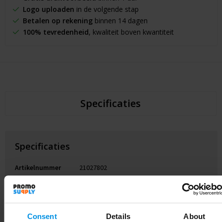
Logo uploaden
in de volgende stap
Betalen op rekening
binnen 14 dagen
100% tevredenheid
, kwaliteit boven kwantiteit
Specificaties
Specificaties
Artikelnummer
21027802
Merk
Gewicht
68 g
Consent
Details
About