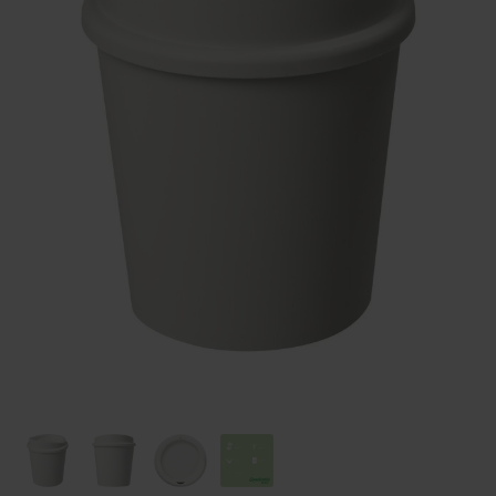
Huis & Lifestyle
Outdoor & Vrije Tijd
Auto & Veiligheid
Gezondheid & Verzorging
Paraplu's
Cadeaubonnen