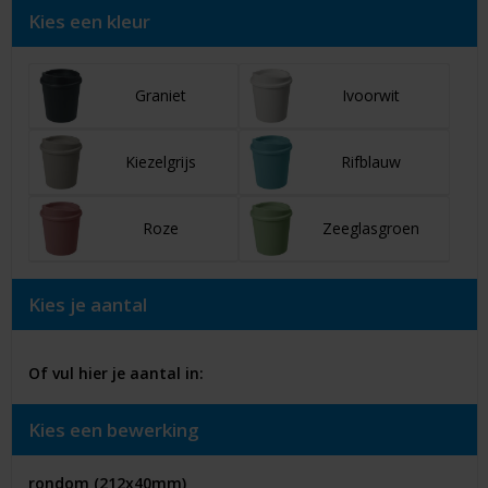
Kies een kleur
Graniet
Ivoorwit
Kiezelgrijs
Rifblauw
Roze
Zeeglasgroen
Kies je aantal
Of vul hier je aantal in:
Kies een bewerking
rondom (212x40mm)