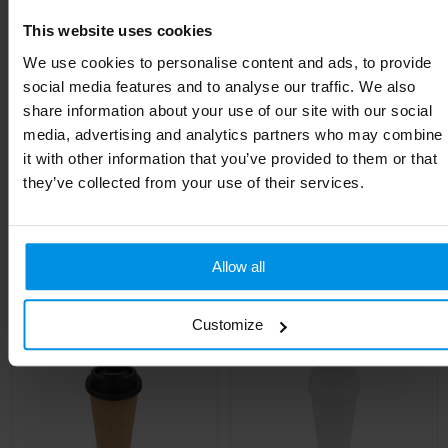
EAN-code
8713159573180
This website uses cookies
Kleur
Rood
We use cookies to personalise content and ads, to provide
social media features and to analyse our traffic. We also
Hoogte
15.4 cm
share information about your use of our site with our social
media, advertising and analytics partners who may combine
Lengte
15.4 cm
it with other information that you’ve provided to them or that
they’ve collected from your use of their services.
Gerelateerde producten
Allow all
Customize