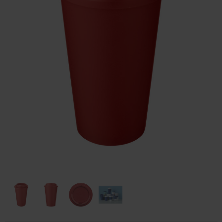
Huis & Lifestyle
Outdoor & Vrije Tijd
Auto & Veiligheid
Gezondheid & Verzorging
Paraplu's
Cadeaubonnen