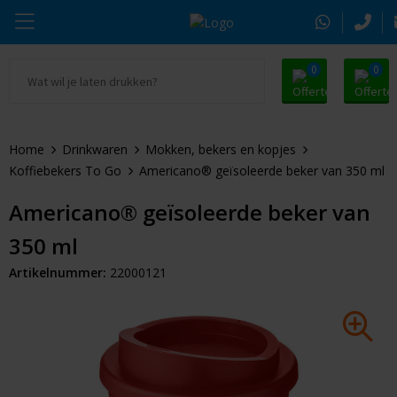
0
0
Ga naar Promosnoepje.nl
Parker
Kantoorartikelen
Oranje artikelen
Home
Drinkwaren
Mokken, bekers en kopjes
Alle promosnoepje
Thule
Drinkwaren
Zomer
Koffiebekers To Go
Americano® geïsoleerde beker van 350 ml
Moleskine
Kleding & Textiel
Pasen
Americano® geïsoleerde beker van
350 ml
Alle merken
Tassen & Reizen
Kerst
Artikelnummer:
22000121
Elektronica & Gadgets
Eindejaarsgeschenken
Alle geefmomenten
Beurs & Event
Sleutelhangers & Tools