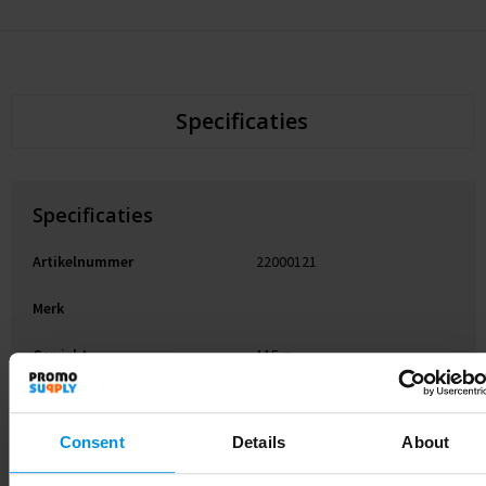
Specificaties
Specificaties
Artikelnummer
22000121
Merk
Gewicht
115 g
Materiaal
PP-kunststof
Consent
Details
About
Diameter
9.45 cm