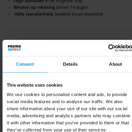
Logo uploaden
in de volgende stap
Betalen op rekening
binnen 14 dagen
100% tevredenheid
, kwaliteit boven kwantiteit
Specificaties
Consent
Details
About
Specificaties
This website uses cookies
We use cookies to personalise content and ads, to provide
Artikelnummer
21009203
social media features and to analyse our traffic. We also
Merk
share information about your use of our site with our social
media, advertising and analytics partners who may combine
Gewicht
100 g
it with other information that you’ve provided to them or that
they’ve collected from your use of their services.