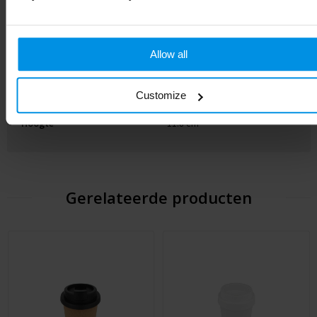
Materiaal
PP-kunststof
Diameter
9.45 cm
Allow all
EAN-code
8713159316435
Kleur
Zwart/Rood
Customize
Hoogte
11.8 cm
Gerelateerde producten