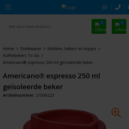
0
0
Ga naar Promosnoepje.nl
Parker
Kantoorartikelen
Oranje artikelen
Home
Drinkwaren
Mokken, bekers en kopjes
Alle promosnoepje
Thule
Drinkwaren
Zomer
Koffiebekers To Go
Americano® espresso 250 ml geïsoleerde beker
Moleskine
Kleding & Textiel
Pasen
Americano® espresso 250 ml
Alle merken
Tassen & Reizen
Kerst
geïsoleerde beker
Elektronica & Gadgets
Eindejaarsgeschenken
Artikelnummer:
21009223
Alle geefmomenten
Beurs & Event
Sleutelhangers & Tools