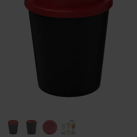
Huis & Lifestyle
Outdoor & Vrije Tijd
Auto & Veiligheid
Gezondheid & Verzorging
Paraplu's
Cadeaubonnen