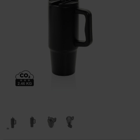
Huis & Lifestyle
Outdoor & Vrije Tijd
Auto & Veiligheid
Gezondheid & Verzorging
Paraplu's
Cadeaubonnen