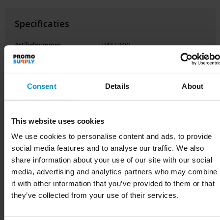
Specificaties
Artikelnummer
P437.3401
Merk
XD Collection
Consent
Details
About
Gewicht
572.4 g
Materiaal
Gerecycled RVS, PP
This website uses cookies
Diameter
9.7 cm
We use cookies to personalise content and ads, to provide
social media features and to analyse our traffic. We also
EAN-code
8714612181553
share information about your use of our site with our social
Kleur
zwart
media, advertising and analytics partners who may combine
it with other information that you’ve provided to them or that
Afmeting
14.7 x 23.5 x ø 9.7 cm
they’ve collected from your use of their services.
Hoogte
23.5 cm