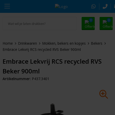
0
0
Ga naar Promosnoepje.nl
Parker
Kantoorartikelen
Oranje artikelen
Home
Drinkwaren
Mokken, bekers en kopjes
Bekers
Alle promosnoepje
Thule
Drinkwaren
Zomer
Embrace Lekvrij RCS recycled RVS Beker 900ml
Moleskine
Kleding & Textiel
Pasen
Embrace Lekvrij RCS recycled RVS
Beker 900ml
Alle merken
Tassen & Reizen
Kerst
Artikelnummer:
P437.3401
Elektronica & Gadgets
Eindejaarsgeschenken
Alle geefmomenten
Beurs & Event
Sleutelhangers & Tools