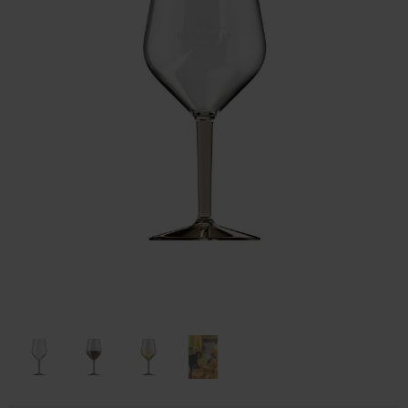
Huis & Lifestyle
Outdoor & Vrije Tijd
Auto & Veiligheid
Gezondheid & Verzorging
Paraplu's
Cadeaubonnen