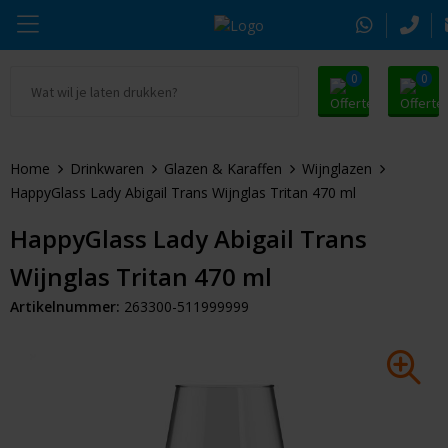
0
0
Ga naar Promosnoepje.nl
Parker
Kantoorartikelen
Oranje artikelen
Home
Drinkwaren
Glazen & Karaffen
Wijnglazen
Alle promosnoepje
Thule
Drinkwaren
Zomer
HappyGlass Lady Abigail Trans Wijnglas Tritan 470 ml
Moleskine
Kleding & Textiel
Pasen
HappyGlass Lady Abigail Trans
Wijnglas Tritan 470 ml
Alle merken
Tassen & Reizen
Kerst
Artikelnummer:
263300-511999999
Elektronica & Gadgets
Eindejaarsgeschenken
Alle geefmomenten
Beurs & Event
Sleutelhangers & Tools