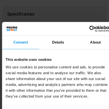
Specificaties
Inhoud
1039.154
Artikelnummer
263300-511999999
Consent
Details
About
EAN-code
8720865245683
Diameter
7.9 cm
This website uses cookies
Merk
HappyGlass
We use cookies to personalise content and ads, to provide
social media features and to analyse our traffic. We also
Gewicht
74 g
share information about your use of our site with our social
media, advertising and analytics partners who may combine
Maat
# Geen maat
it with other information that you’ve provided to them or that
they’ve collected from your use of their services.
Materiaal
Tritan
Kleur
transparant grijs