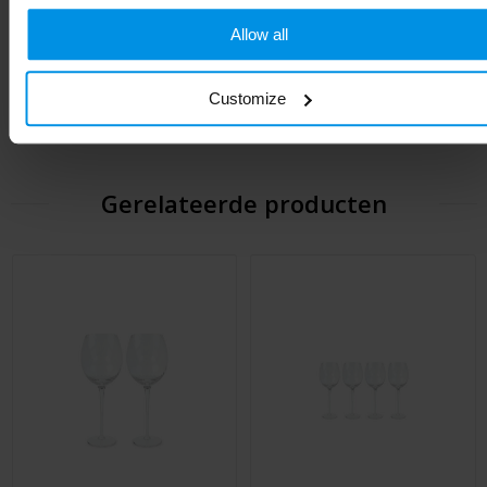
Allow all
Soort
Standaard uitvoering
Hoogte
21.2 cm
Customize
Gerelateerde producten