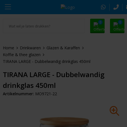
0
0
Ga naar Promosnoepje.nl
Parker
Kantoorartikelen
Oranje artikelen
Home
Drinkwaren
Glazen & Karaffen
Alle promosnoepje
Thule
Drinkwaren
Zomer
Koffie & thee glazen
TIRANA LARGE - Dubbelwandig drinkglas 450ml
Moleskine
Kleding & Textiel
Pasen
TIRANA LARGE - Dubbelwandig
Alle merken
Tassen & Reizen
Kerst
drinkglas 450ml
Elektronica & Gadgets
Eindejaarsgeschenken
Artikelnummer:
MO9721-22
Alle geefmomenten
Beurs & Event
Sleutelhangers & Tools