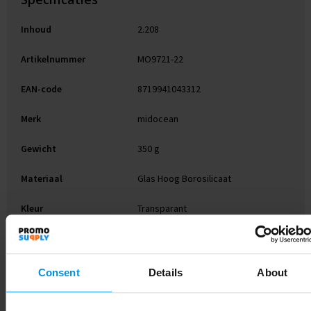
Inhoud
2.208
Artikelnummer
MO9721-22
EAN-code
8719941043312
Merk
midocean
Gewicht
350 g
Materiaal
Glas Hoog Borosilicaat
Kleur
Transparant
Afmeting
8.5X15CM
Hoogte
15 cm
Consent
Details
About
Breedte
15 cm