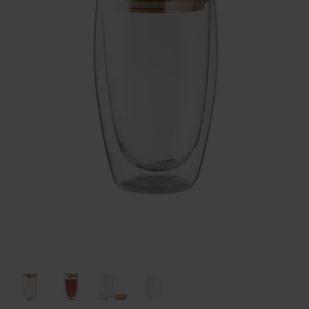
Huis & Lifestyle
Outdoor & Vrije Tijd
Auto & Veiligheid
Gezondheid & Verzorging
Paraplu's
Cadeaubonnen