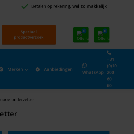
Betalen op rekening, 
wel zo makkelijk
0
0
Speciaal
productverzoek
+31
(0)10
Merken
Aanbiedingen
WhatsApp
200
60
60
amboe onderzetter
etter