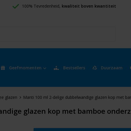
100% Tevredenheid, 
kwaliteit boven kwantiteit
Geefmomenten
Bestsellers
Duurzaam
ee glazen
Manti 100 ml 2-delige dubbelwandige glazen kop met b
andige glazen kop met bamboe onderz