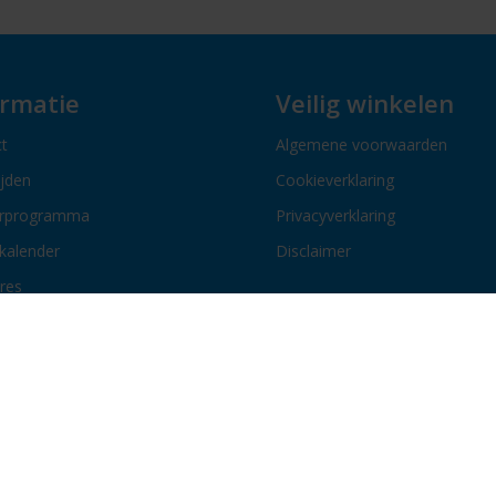
ormatie
Veilig winkelen
t
Algemene voorwaarden
ijden
Cookieverklaring
erprogramma
Privacyverklaring
kalender
Disclaimer
res