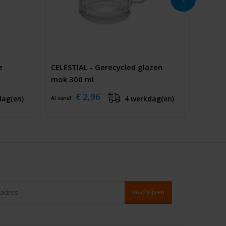
e
CELESTIAL - Gerecycled glazen
mok 300 ml
€ 2,96
dag(en)
4 werkdag(en)
Al vanaf