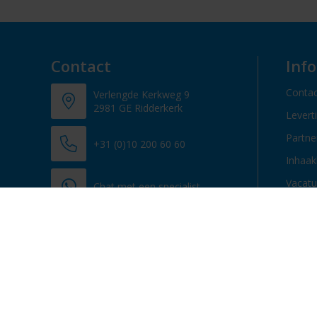
Contact
Inf
Contac
Verlengde Kerkweg 9
2981 GE Ridderkerk
Levert
Partn
+31 (0)10 200 60 60
Inhaak
Vacatu
Chat met een specialist
info@promosupply.nl
Contacteer ons