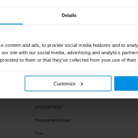
Details
e content and ads, to provide social media features and to analy
 our site with our social media, advertising and analytics partn
11331401
 provided to them or that they’ve collected from your use of their
Seasons
240 g
Customize
Borosilicaatglas, Bamboe
8713159578567
Transparent/Natuur
7 cm