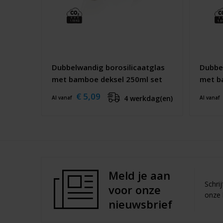
Dubbelwandig borosilicaatglas
Dubbe
met bamboe deksel 250ml set
met b
€ 5,09
4 werkdag(en)
Al vanaf
Al vanaf
Meld je aan
Schri
voor onze
onze 
nieuwsbrief