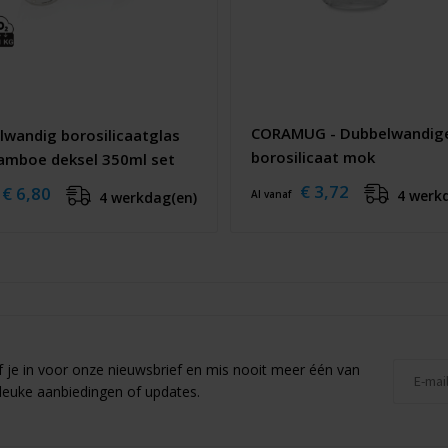
CORAMUG - Dubbelwandig
lwandig borosilicaatglas
borosilicaat mok
amboe deksel 350ml set
€ 3,72
€ 6,80
4 werk
Al vanaf
4 werkdag(en)
jf je in voor onze nieuwsbrief en mis nooit meer één van
leuke aanbiedingen of updates.