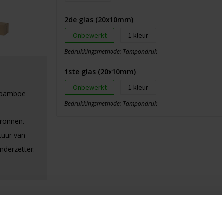
2de glas (20x10mm)
Onbewerkt
1
Bedrukkingsmethode: Tampondruk
1ste glas (20x10mm)
Onbewerkt
1
t bamboe
Bedrukkingsmethode: Tampondruk
bronnen.
tuur van
nderzetter: