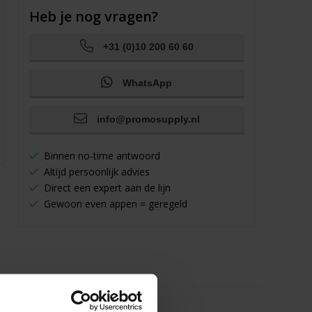
Heb je nog vragen?
+31 (0)10 200 60 60
WhatsApp
info@promosupply.nl
Binnen no-time antwoord
Altijd persoonlijk advies
Direct een expert aan de lijn
Gewoon even appen = geregeld