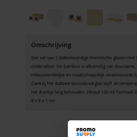
Omschrijving
Een set van 2 dubbelwandige thermische glazen me
onderzetter. De bamboe is afkomstig van duurzame,
milieuvriendelijke en maatschappelijk verantwoorde 
Dankzij het dubbele borosilicaatglas blijft de tempera
het drankje lang behouden. Inhoud 100 ml Formaat o
8 x 8 x 1 cm.