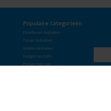
Populaire categorieën
Drinkflessen bedrukken
Tassen bedrukken
Mokken bedrukken
Gadgets en USB's
Pennen met logo
Paraplu's bedrukken
Bidons bedrukken