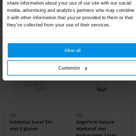
share information about your use of our site with our social
media, advertising and analytics partners who may combine
it with other information that you’ve provided to them or that
Gerelateerde producten
they’ve collected from your use of their services.
Allow all
Customize
InSideOut Karaf Elin
Sagaform Nature
met 2 glazen
wijnkaraf met
kurkstopper 2 liter