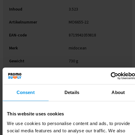
Inhoud
3.523
Artikelnummer
MO6655-22
EAN-code
8719941059818
Merk
midocean
Gewicht
730 g
Materiaal
Gerecycled Glas
Kleur
Transparant
Consent
Details
About
Afmeting
Ø9X28CM
Hoogte
28 cm
This website uses cookies
We use cookies to personalise content and ads, to provide
Breedte
9 cm
social media features and to analyse our traffic. We also