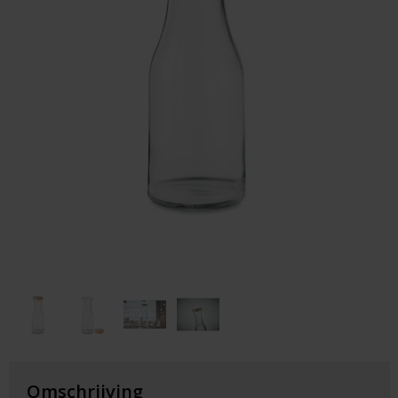
Huis & Lifestyle
Outdoor & Vrije Tijd
Auto & Veiligheid
Gezondheid & Verzorging
Paraplu's
Cadeaubonnen
Omschrijving