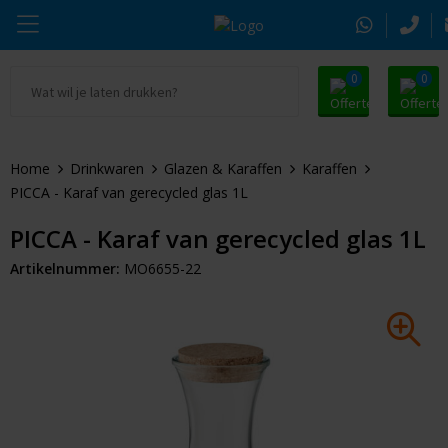
0
0
Ga naar Promosnoepje.nl
Parker
Kantoorartikelen
Oranje artikelen
Home
Drinkwaren
Glazen & Karaffen
Karaffen
Alle promosnoepje
Thule
Drinkwaren
Zomer
PICCA - Karaf van gerecycled glas 1L
Moleskine
Kleding & Textiel
Pasen
PICCA - Karaf van gerecycled glas 1L
Artikelnummer:
MO6655-22
Alle merken
Tassen & Reizen
Kerst
Elektronica & Gadgets
Eindejaarsgeschenken
Alle geefmomenten
Beurs & Event
Sleutelhangers & Tools