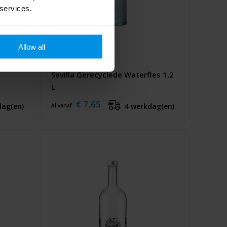
 services.
Allow all
Sevilla Gerecyclede Waterfles 1,2
L
€ 7,65
dag(en)
4 werkdag(en)
Al vanaf