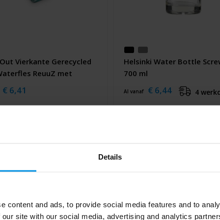
eOut Vierkante Gerecycled
Helsinki Water Bottle Scr
Waterfles ReuuZ met
700 ml
top 1L
€ 6,41
€ 6,44
4 werk
Al vanaf
Details
e content and ads, to provide social media features and to analy
 our site with our social media, advertising and analytics partn