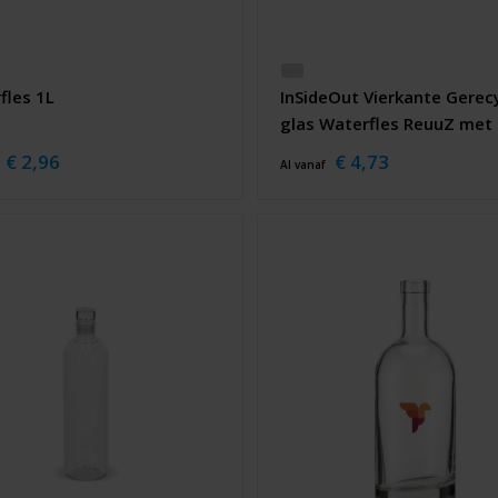
fles 1L
InSideOut Vierkante Gerec
glas Waterfles ReuuZ met
kurkstop 500ml
€ 2,96
€ 4,73
Al vanaf