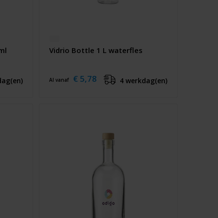
ml
Vidrio Bottle 1 L waterfles
€ 5,78
dag(en)
4 werkdag(en)
Al vanaf