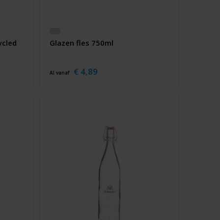
ycled
Glazen fles 750ml
€ 4,89
Al vanaf