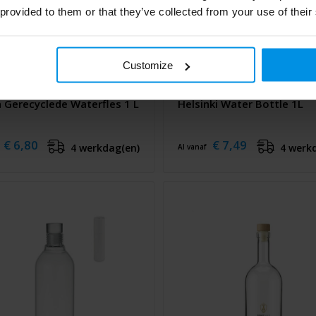
 provided to them or that they’ve collected from your use of their
Customize
a Gerecyclede Waterfles 1 L
Helsinki Water Bottle 1L
€ 6,80
€ 7,49
4 werkdag(en)
4 werk
Al vanaf