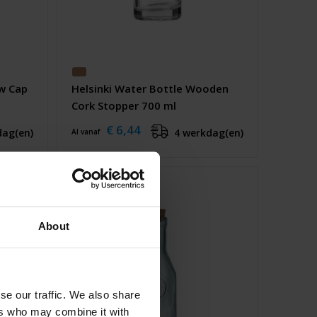
ew Cap
Helsinki Water Bottle Wooden
Cork Stopper 700 ml
€ 6,44
dag(en)
4 werkdag(en)
Al vanaf
About
se our traffic. We also share
ers who may combine it with