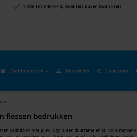
100% Tevredenheid, 
kwaliteit boven kwantiteit
Geefmomenten
Bestsellers
Duurzaam
sen
n flessen bedrukken
ssen bedrukken met jouw logo is een duurzame en stijlvolle manier om
ntoor, in vergaderruimtes, horecazaken of als luxe relatiegeschenk. 