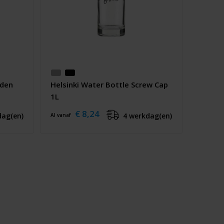
oden
Helsinki Water Bottle Screw Cap
1L
€ 8,24
dag(en)
4 werkdag(en)
Al vanaf