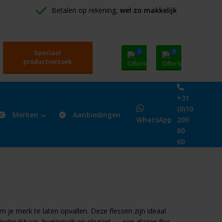
Betalen op rekening, 
wel zo makkelijk
0
0
Speciaal
productverzoek
+31
(0)10
Merken
Aanbiedingen
WhatsApp
200
60
60
 je merk te laten opvallen. Deze flessen zijn ideaal
Herbruikbaar, hygiënisch en elegant — een glazen fles