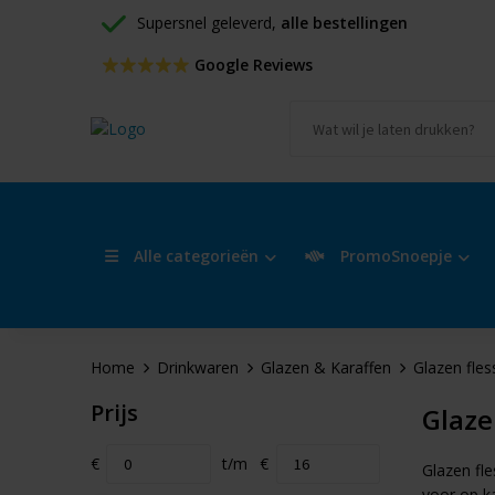
Supersnel geleverd, 
alle bestellingen
 Google Reviews
Alle categorieën
PromoSnoepje
Home
Drinkwaren
Glazen & Karaffen
Glazen fles
Prijs
Glaze
€
t/m
€
Glazen fle
voor op ka