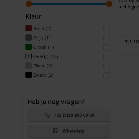
met logo st
Kleur
Bruin
(2)
Grijs
(1)
Groen
(1)
Overig
(12)
Zilver
(2)
Zwart
(2)
Heb je nog vragen?
+31 (0)10 200 60 60
WhatsApp