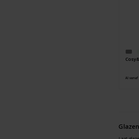
Cosy&
Al vanaf
Glazen
Laat glaze