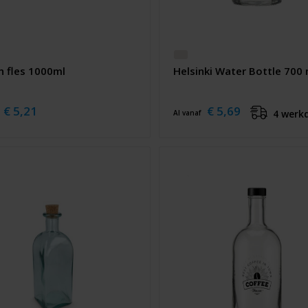
n fles 1000ml
Helsinki Water Bottle 700 
€ 5,21
€ 5,69
4 werk
Al vanaf