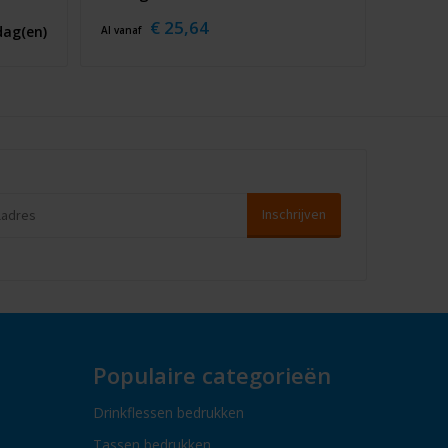
€ 25,64
dag(en)
Al vanaf
Populaire categorieën
Drinkflessen bedrukken
Tassen bedrukken