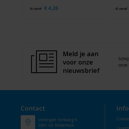
€ 4,26
Al vanaf
Al vanaf
Meld je aan
Schri
voor onze
onze 
nieuwsbrief
Contact
Inf
Contac
Verlengde Kerkweg 9
2981 GE Ridderkerk
Levert