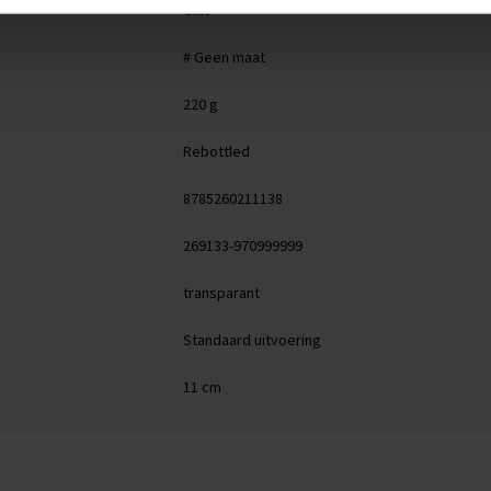
Glas
# Geen maat
220 g
Rebottled
8785260211138
269133-970999999
transparant
Standaard uitvoering
11 cm