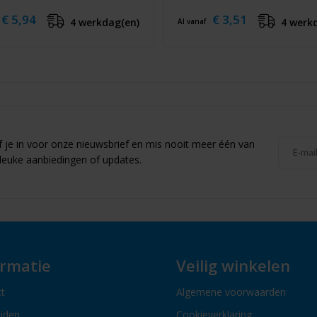
€ 5,94
€ 3,51
4 werkdag(en)
4 werk
Al vanaf
jf je in voor onze nieuwsbrief en mis nooit meer één van
leuke aanbiedingen of updates.
ormatie
Veilig winkelen
t
Algemene voorwaarden
ijden
Cookieverklaring