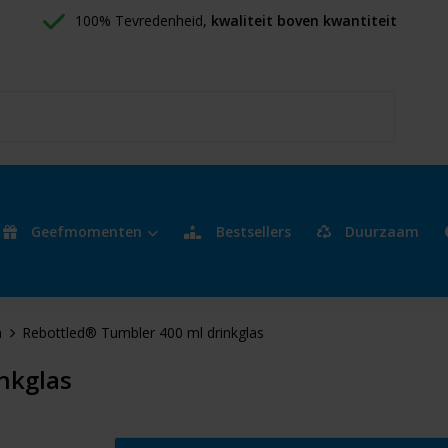
100% Tevredenheid, 
kwaliteit boven kwantiteit
Geefmomenten
Bestsellers
Duurzaam
n
Rebottled® Tumbler 400 ml drinkglas
nkglas