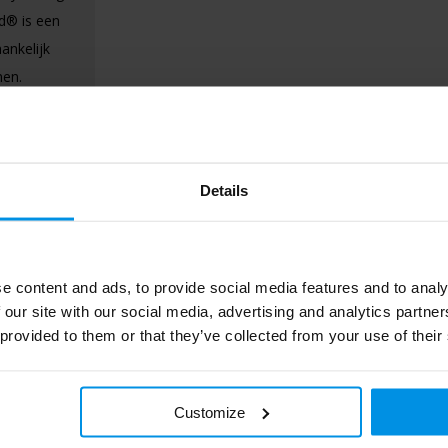
ed® is een
ankelijk
men.
Details
e content and ads, to provide social media features and to analy
 our site with our social media, advertising and analytics partn
 provided to them or that they’ve collected from your use of their
485.9651
Customize
7.5 cm