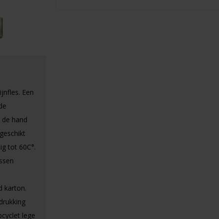
jnfles. Een
de
n de hand
geschikt
ig tot 60C°.
ssen
d karton.
drukking
pcyclet lege