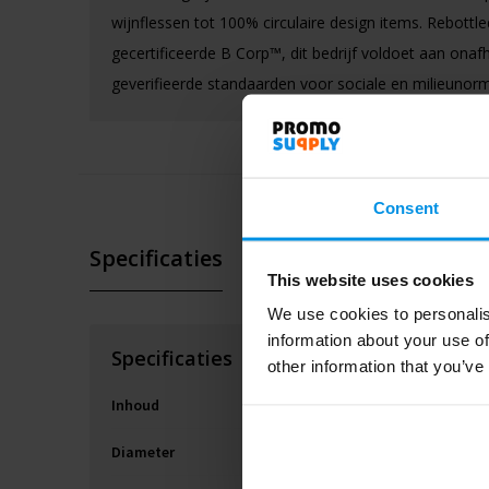
wijnflessen tot 100% circulaire design items. Rebottl
gecertificeerde B Corp™, dit bedrijf voldoet aan onafh
geverifieerde standaarden voor sociale en milieunor
Consent
Specificaties
This website uses cookies
We use cookies to personalis
information about your use of
Specificaties
other information that you’ve
Inhoud
Diameter