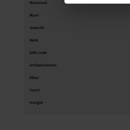
Materiaal
Maat
Gewicht
Merk
EAN-code
Artikelnummer
Kleur
Soort
Hoogte