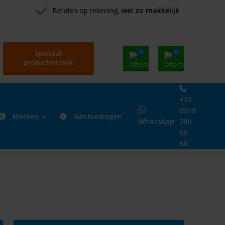
Betalen op rekening, 
wel zo makkelijk
0
0
Speciaal
productverzoek
+31
(0)10
Merken
Aanbiedingen
WhatsApp
200
60
60