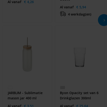
Al vanaf
€ 4,26
Al vanaf
€ 5,94
4 werkdag(en)
JARBLIM - Sublimatie
Byon Opacity set van 6
mason jar 400 ml
Drinkglazen 300ml
Al vanaf
€ 3,51
Al vanaf
€ 25,64