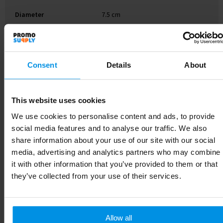
Diameter
7.5 cm
Materiaal
Glas
Maat
# Geen maat
Consent
Details
About
Gewicht
431 g
Merk
Rebottled
This website uses cookies
We use cookies to personalise content and ads, to provide
EAN-code
8719992178483
social media features and to analyse our traffic. We also
share information about your use of our site with our social
Artikelnummer
261430-970999999
media, advertising and analytics partners who may combine
it with other information that you’ve provided to them or that
Kleur
transparant
they’ve collected from your use of their services.
Soort
Standaard uitvoering
Hoogte
11 cm
Allow all