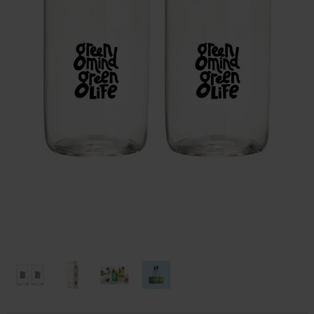
Huis & Lifestyle
Outdoor & Vrije Tijd
Auto & Veiligheid
Gezondheid & Verzorging
Paraplu's
Cadeaubonnen