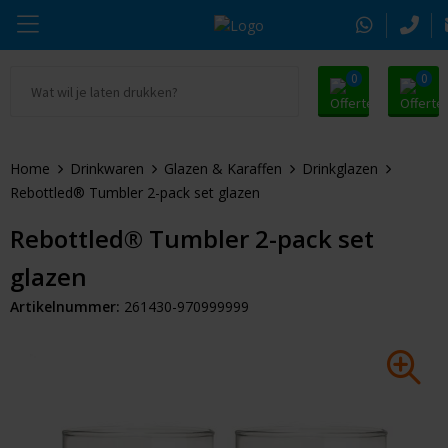
0
0
Ga naar Promosnoepje.nl
Parker
Kantoorartikelen
Oranje artikelen
Home
Drinkwaren
Glazen & Karaffen
Drinkglazen
Alle promosnoepje
Thule
Drinkwaren
Zomer
Rebottled® Tumbler 2-pack set glazen
Moleskine
Kleding & Textiel
Pasen
Rebottled® Tumbler 2-pack set
glazen
Alle merken
Tassen & Reizen
Kerst
Artikelnummer:
261430-970999999
Elektronica & Gadgets
Eindejaarsgeschenken
Alle geefmomenten
Beurs & Event
Sleutelhangers & Tools