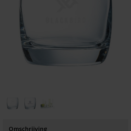
Huis & Lifestyle
Outdoor & Vrije Tijd
Auto & Veiligheid
Gezondheid & Verzorging
Paraplu's
Cadeaubonnen
Omschrijving