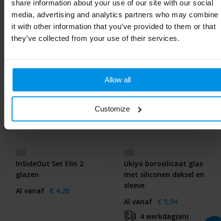
Gerelateerde producten
share information about your use of our site with our social
media, advertising and analytics partners who may combine
it with other information that you’ve provided to them or that
they’ve collected from your use of their services.
Allow all
Customize
InSideOut Set Elin 2
Ukiyo borosilicaat glas
glazen
met siliconen deksel en
sleeve
Al vanaf
€ 4,26
Al vanaf
€ 5,94
4 werkdag(en)