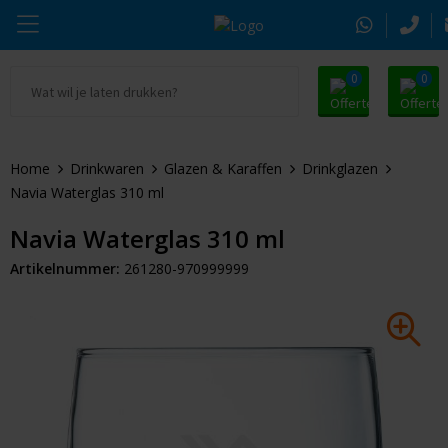
0
0
Ga naar Promosnoepje.nl
Parker
Kantoorartikelen
Oranje artikelen
Home
Drinkwaren
Glazen & Karaffen
Drinkglazen
Alle promosnoepje
Thule
Drinkwaren
Zomer
Navia Waterglas 310 ml
Moleskine
Kleding & Textiel
Pasen
Navia Waterglas 310 ml
Artikelnummer:
261280-970999999
Alle merken
Tassen & Reizen
Kerst
Elektronica & Gadgets
Eindejaarsgeschenken
Alle geefmomenten
Beurs & Event
Sleutelhangers & Tools