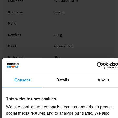
EAN-code
8719446089419
Diameter
8.5 cm
Merk
Gewicht
253 g
Maat
# Geen maat
Materiaal
Glas
Kleur
transparant
Consent
Details
About
Soort
Standaard uitvoering
Hoogte
8.3 cm
This website uses cookies
We use cookies to personalise content and ads, to provide
social media features and to analyse our traffic. We also