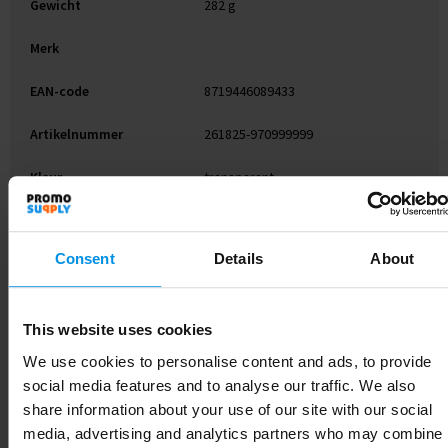
Gewicht
282 g
Merk
EAN-code
8719446089433
Artikelnummer
261825-970999999
Kleur
transparant
Soort
Standaard uitvoering
Consent
Details
About
Lengte
9.8 cm
This website uses cookies
We use cookies to personalise content and ads, to provide
Gerelateerde producten
social media features and to analyse our traffic. We also
share information about your use of our site with our social
media, advertising and analytics partners who may combine