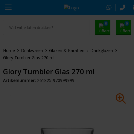
0
0
Ga naar Promosnoepje.nl
Parker
Kantoorartikelen
Oranje artikelen
Home
Drinkwaren
Glazen & Karaffen
Drinkglazen
Alle promosnoepje
Thule
Drinkwaren
Zomer
Glory Tumbler Glas 270 ml
Moleskine
Kleding & Textiel
Pasen
Glory Tumbler Glas 270 ml
Artikelnummer:
261825-970999999
Alle merken
Tassen & Reizen
Kerst
Elektronica & Gadgets
Eindejaarsgeschenken
Alle geefmomenten
Beurs & Event
Sleutelhangers & Tools