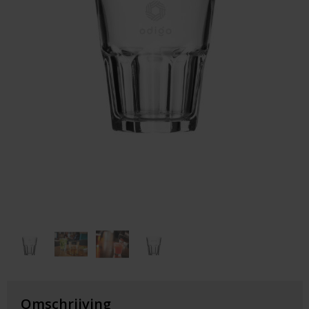
Huis & Lifestyle
Outdoor & Vrije Tijd
Auto & Veiligheid
Gezondheid & Verzorging
Paraplu's
Cadeaubonnen
Omschrijving