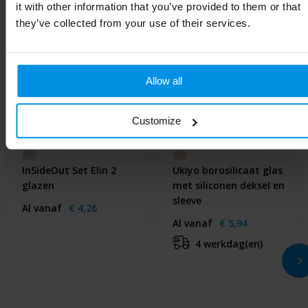
it with other information that you’ve provided to them or that
they’ve collected from your use of their services.
Allow all
Customize
InSideOut Set Elin 2
Ukiyo borosilicaat glas
glazen
met siliconen deksel en
sleeve
Al vanaf
€ 4,26
Al vanaf
€ 5,94
4 werkdag(en)