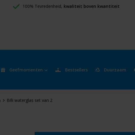
100% Tevredenheid, 
kwaliteit boven kwantiteit
Geefmomenten
Bestsellers
Duurzaam
n
Billi waterglas set van 2