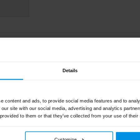
Details
400
e content and ads, to provide social media features and to analy
 our site with our social media, advertising and analytics partn
LT52249_N0004
 provided to them or that they’ve collected from your use of their
Sagaform
R-PET
Customize