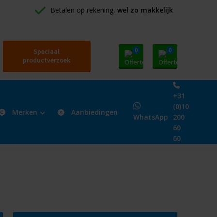
Betalen op rekening, 
wel zo makkelijk
0
0
Speciaal
productverzoek
+31
(0)10
Merken
Aanbiedingen
WhatsApp
200
60
60