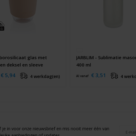
borosilicaat glas met
JARBLIM - Sublimatie mason
nen deksel en sleeve
400 ml
€ 5,94
€ 3,51
4 werkdag(en)
4 werk
Al vanaf
jf je in voor onze nieuwsbrief en mis nooit meer één van
leuke aanbiedingen of updates.