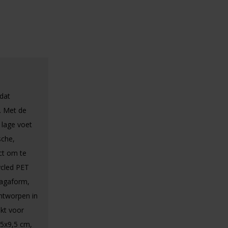
 dat
. Met de
 lage voet
sche,
ct om te
ycled PET
Sagaform,
Ontworpen in
ikt voor
,5x9,5 cm,