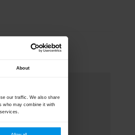
About
se our traffic. We also share
ers who may combine it with
 services.
Allow all