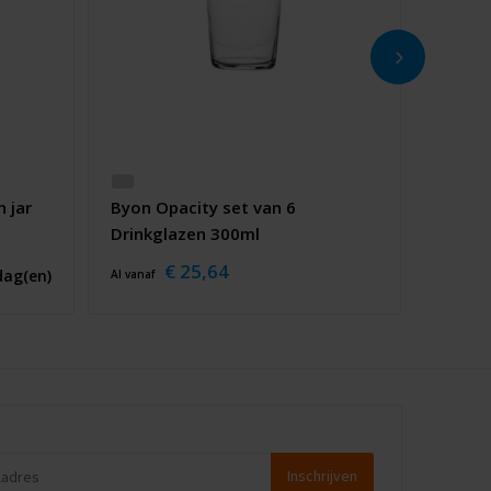
 jar
Byon Opacity set van 6
Drinkglazen 300ml
€ 25,64
dag(en)
Al vanaf