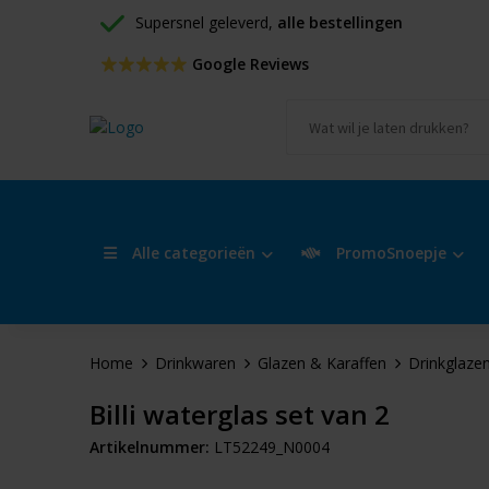
Supersnel geleverd, 
alle bestellingen
 Google Reviews
Alle categorieën
PromoSnoepje
Home
Drinkwaren
Glazen & Karaffen
Drinkglaze
Billi waterglas set van 2
Artikelnummer:
LT52249_N0004