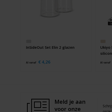
InSideOut Set Elin 2 glazen
Ukiyo 
silico
€ 4,26
Al vanaf
Al vanaf
Meld je aan
Schri
voor onze
onze 