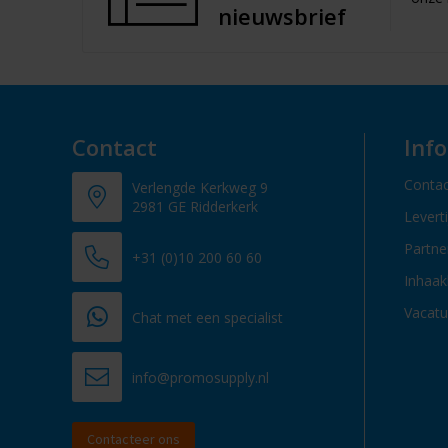
nieuwsbrief
Contact
Inf
Contac
Verlengde Kerkweg 9
2981 GE Ridderkerk
Levert
Partn
+31 (0)10 200 60 60
Inhaak
Vacatu
Chat met een specialist
info@promosupply.nl
Contacteer ons