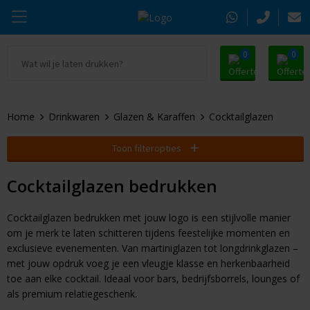
0
0
Ga naar Promosnoepje.nl
Parker
Kantoorartikelen
Oranje artikelen
Home
Drinkwaren
Glazen & Karaffen
Cocktailglazen
Alle promosnoepje
Thule
Drinkwaren
Zomer
Toon filteropties
Moleskine
Kleding & Textiel
Pasen
Cocktailglazen bedrukken
Alle merken
Tassen & Reizen
Kerst
Cocktailglazen bedrukken met jouw logo is een stijlvolle manier
Elektronica & Gadgets
Eindejaarsgeschenken
om je merk te laten schitteren tijdens feestelijke momenten en
exclusieve evenementen. Van martiniglazen tot longdrinkglazen –
Alle geefmomenten
Beurs & Event
met jouw opdruk voeg je een vleugje klasse en herkenbaarheid
toe aan elke cocktail. Ideaal voor bars, bedrijfsborrels, lounges of
Sleutelhangers & Tools
als premium relatiegeschenk.