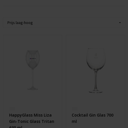
Huis & Lifestyle
Outdoor & Vrije Tijd
Auto & Veiligheid
Gezondheid & Verzorging
Paraplu's
Cadeaubonnen
HappyGlass Miss Liza
Cocktail Gin Glas 700
Gin-Tonic Glass Tritan
ml
630 ml