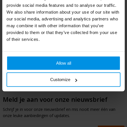
provide social media features and to analyse our traffic.
Cocktailglazen als promotiemiddel
We also share information about your use of our site with
our social media, advertising and analytics partners who
Van lounges en beachclubs tot bedrijfsfeesten en cadeausets –
may combine it with other information that you’ve
bedrukte cocktailglazen zorgen voor zichtbaarheid in een sfeer
provided to them or that they’ve collected from your use
waar jouw merk goed tot zijn recht komt.
of their services.
Jouw logo op cocktailglazen? Wij regelen
het!
Allow all
Wij zorgen voor een haarscherpe bedrukking of gravure die past
bij jouw uitstraling. Vraag vrijblijvend een offerte of drukvoorbeeld
aan en serveer jouw merk met flair!
Customize
Meld je aan voor onze nieuwsbrief
Schrijf je in voor onze nieuwsbrief en mis nooit meer één van
onze leuke aanbiedingen of updates.