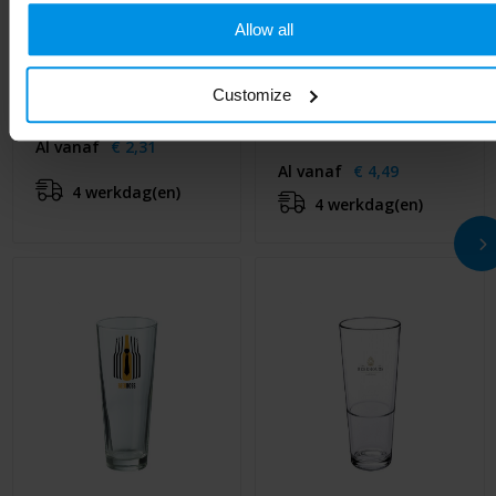
Allow all
Customize
Bierglas Fluitje 180 ml
Bierpul Extra Large 500
ml
Al vanaf
€ 2,31
Al vanaf
€ 4,49
4 werkdag(en)
4 werkdag(en)