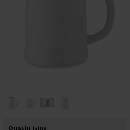
Huis & Lifestyle
Outdoor & Vrije Tijd
Auto & Veiligheid
Gezondheid & Verzorging
Paraplu's
Cadeaubonnen
Omschrijving