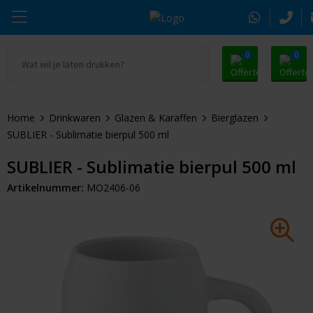
0
0
Ga naar Promosnoepje.nl
Parker
Kantoorartikelen
Oranje artikelen
Home
Drinkwaren
Glazen & Karaffen
Bierglazen
Alle promosnoepje
Thule
Drinkwaren
Zomer
SUBLIER - Sublimatie bierpul 500 ml
Moleskine
Kleding & Textiel
Pasen
SUBLIER - Sublimatie bierpul 500 ml
Artikelnummer:
MO2406-06
Alle merken
Tassen & Reizen
Kerst
Elektronica & Gadgets
Eindejaarsgeschenken
Alle geefmomenten
Beurs & Event
Sleutelhangers & Tools