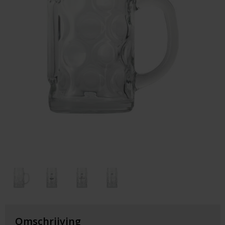
Huis & Lifestyle
Outdoor & Vrije Tijd
Auto & Veiligheid
Gezondheid & Verzorging
Paraplu's
Cadeaubonnen
Omschrijving