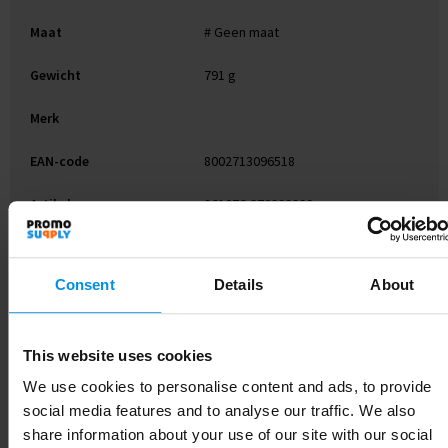
Maat
# Geen maat
Gewicht
791 g
Merk
EAN-code
8002713096518
Artikelnummer
261076-970999999
Kleur
transparant
Consent
Details
About
Soort
Standaard uitvoering
Hoogte
16.2 cm
This website uses cookies
We use cookies to personalise content and ads, to provide
social media features and to analyse our traffic. We also
Gerelateerde producten
share information about your use of our site with our social