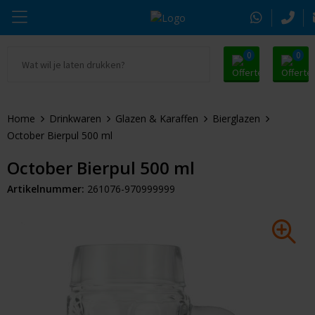
0
0
Ga naar Promosnoepje.nl
Parker
Kantoorartikelen
Oranje artikelen
Home
Drinkwaren
Glazen & Karaffen
Bierglazen
Alle promosnoepje
Thule
Drinkwaren
Zomer
October Bierpul 500 ml
Moleskine
Kleding & Textiel
Pasen
October Bierpul 500 ml
Artikelnummer:
261076-970999999
Alle merken
Tassen & Reizen
Kerst
Elektronica & Gadgets
Eindejaarsgeschenken
Alle geefmomenten
Beurs & Event
Sleutelhangers & Tools