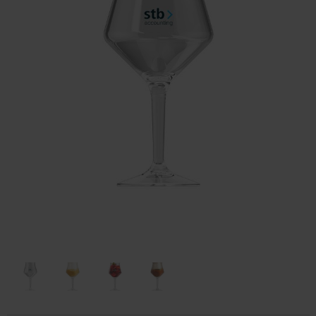
Huis & Lifestyle
Outdoor & Vrije Tijd
Auto & Veiligheid
Gezondheid & Verzorging
Paraplu's
Cadeaubonnen