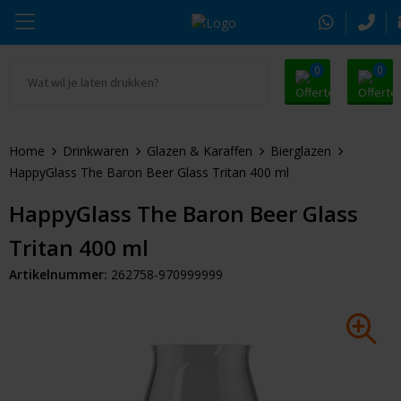
0
0
Ga naar Promosnoepje.nl
Parker
Kantoorartikelen
Oranje artikelen
Home
Drinkwaren
Glazen & Karaffen
Bierglazen
Alle promosnoepje
Thule
Drinkwaren
Zomer
HappyGlass The Baron Beer Glass Tritan 400 ml
Moleskine
Kleding & Textiel
Pasen
HappyGlass The Baron Beer Glass
Tritan 400 ml
Alle merken
Tassen & Reizen
Kerst
Artikelnummer:
262758-970999999
Elektronica & Gadgets
Eindejaarsgeschenken
Alle geefmomenten
Beurs & Event
Sleutelhangers & Tools