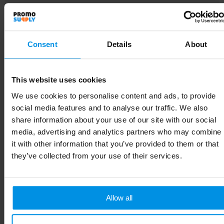
EAN-code
8720865245065
Diameter
9.5 cm
Consent
Details
About
Merk
HappyGlass
Gewicht
80 g
This website uses cookies
Maat
# Geen maat
We use cookies to personalise content and ads, to provide
social media features and to analyse our traffic. We also
Materiaal
Tritan
share information about your use of our site with our social
media, advertising and analytics partners who may combine
Kleur
transparant
it with other information that you’ve provided to them or that
they’ve collected from your use of their services.
Soort
Standaard uitvoering
Hoogte
19.6 cm
Allow all