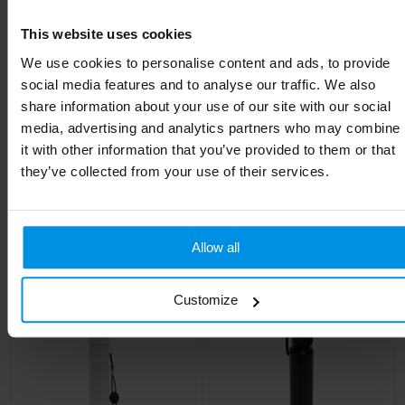
Diameter
7.5 cm
This website uses cookies
EAN-code
8713159738244
We use cookies to personalise content and ads, to provide
social media features and to analyse our traffic. We also
Kleur
Wit
share information about your use of our site with our social
Hoogte
23.3 cm
media, advertising and analytics partners who may combine
it with other information that you’ve provided to them or that
they’ve collected from your use of their services.
Gerelateerde producten
Allow all
Customize