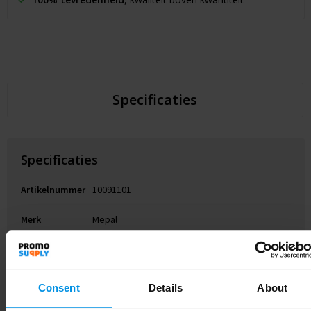
Specificaties
Specificaties
Artikelnummer
10091101
Merk
Mepal
Gewicht
400 g
Roestvrij staal, PP-kunststof, Siliconen
Materiaal
Consent
Details
About
kunststof