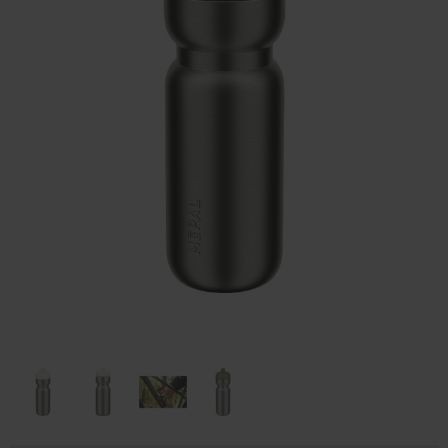
Huis & Lifestyle
Outdoor & Vrije Tijd
Auto & Veiligheid
Gezondheid & Verzorging
Paraplu's
Cadeaubonnen