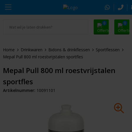
0
0
Ga naar Promosnoepje.nl
Parker
Kantoorartikelen
Oranje artikelen
Home
Drinkwaren
Bidons & drinkflessen
Sportflessen
Alle promosnoepje
Thule
Drinkwaren
Zomer
Mepal Pull 800 ml roestvrijstalen sportfles
Moleskine
Kleding & Textiel
Pasen
Mepal Pull 800 ml roestvrijstalen
sportfles
Alle merken
Tassen & Reizen
Kerst
Artikelnummer:
10091101
Elektronica & Gadgets
Eindejaarsgeschenken
Alle geefmomenten
Beurs & Event
Sleutelhangers & Tools