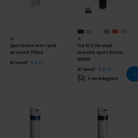
Sportbidon met rand
Via RCS Re-steel
en koord 750ml
lockable sport bottle
600ML
Al vanaf
€ 2,37
Al vanaf
€ 6,15
4 werkdag(en)