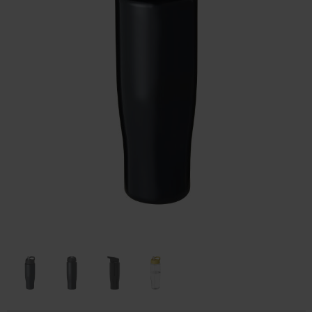
Huis & Lifestyle
Outdoor & Vrije Tijd
Auto & Veiligheid
Gezondheid & Verzorging
Paraplu's
Cadeaubonnen