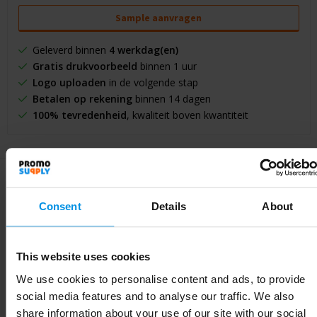
Sample aanvragen
Geleverd binnen
4 werkdag(en)
Gratis drukvoorbeeld
binnen 1 uur
Logo uploaden
in de volgende stap
Betalen op rekening
binnen 14 dagen
100% tevredenheid
, kwaliteit boven kwantiteit
Consent
Details
About
Specificaties
This website uses cookies
Specificaties
We use cookies to personalise content and ads, to provide
social media features and to analyse our traffic. We also
Artikelnummer
21004401
share information about your use of our site with our social