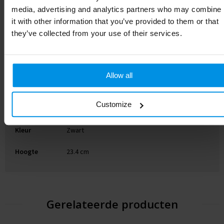
media, advertising and analytics partners who may combine
Merk
it with other information that you’ve provided to them or that
they’ve collected from your use of their services.
Gewicht
89 g
PET-kunststof, PP-kunststof SAN-kunststof PE-
Materiaal
kunststof
Allow all
Diameter
8.9 cm
Customize
EAN-code
8713159311522
Kleur
Zwart
Hoogte
23.4 cm
Gerelateerde producten