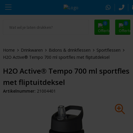
0
0
Ga naar Promosnoepje.nl
Parker
Kantoorartikelen
Oranje artikelen
Home
Drinkwaren
Bidons & drinkflessen
Sportflessen
Alle promosnoepje
Thule
Drinkwaren
Zomer
H2O Active® Tempo 700 ml sportfles met fliptuitdeksel
Moleskine
Kleding & Textiel
Pasen
H2O Active® Tempo 700 ml sportfles
met fliptuitdeksel
Alle merken
Tassen & Reizen
Kerst
Artikelnummer:
21004401
Elektronica & Gadgets
Eindejaarsgeschenken
Alle geefmomenten
Beurs & Event
Sleutelhangers & Tools