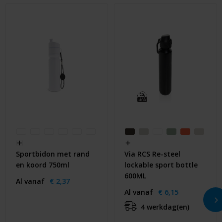
Sportbidon met rand
Via RCS Re-steel
en koord 750ml
lockable sport bottle
600ML
Al vanaf
€ 2,37
Al vanaf
€ 6,15
4 werkdag(en)