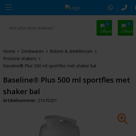
0
0
Ga naar Promosnoepje.nl
Parker
Kantoorartikelen
Oranje artikelen
Home
Drinkwaren
Bidons & drinkflessen
Alle promosnoepje
Thule
Drinkwaren
Zomer
Proteïne shakers
Baseline® Plus 500 ml sportfles met shaker bal
Moleskine
Kleding & Textiel
Pasen
Baseline® Plus 500 ml sportfles met
Alle merken
Tassen & Reizen
Kerst
shaker bal
Elektronica & Gadgets
Eindejaarsgeschenken
Artikelnummer:
21070201
Alle geefmomenten
Beurs & Event
Sleutelhangers & Tools