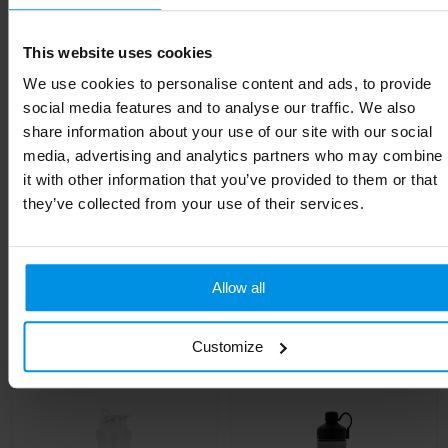
Materiaal
HDPE-kunststof, PP-kunststof, PP-kunststof
This website uses cookies
Diameter
7.5 cm
We use cookies to personalise content and ads, to provide
EAN-code
8713159543473
social media features and to analyse our traffic. We also
share information about your use of our site with our social
Kleur
Wit/Mat helder
media, advertising and analytics partners who may combine
it with other information that you’ve provided to them or that
Hoogte
18.5 cm
they’ve collected from your use of their services.
Gerelateerde producten
Allow all
Customize