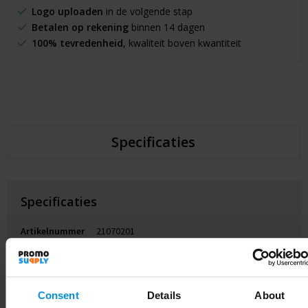
Logo uploaden
in de volgende stap
Betalen op rekening
binnen 14 dagen
100% tevredenheid
, kwaliteit boven kwantiteit
Specificaties
Specificaties
Artikelnummer
21070201
Merk
Gewicht
80 g
Consent
Details
About