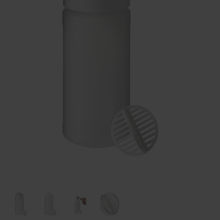
Huis & Lifestyle
Outdoor & Vrije Tijd
Auto & Veiligheid
Gezondheid & Verzorging
Paraplu's
Cadeaubonnen