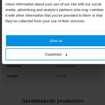
share information about your use of our site with our social
Merk
XD Collection
media, advertising and analytics partners who may combine
it with other information that you’ve provided to them or that
Gewicht
258 g
they’ve collected from your use of their services.
Materiaal
Tritan, PP
Diameter
7.2 cm
Allow all
EAN-code
8714612086735
Customize
Kleur
blauw
Afmeting
27.5 x ø 7.2 cm
Hoogte
27.5 cm
Gerelateerde producten