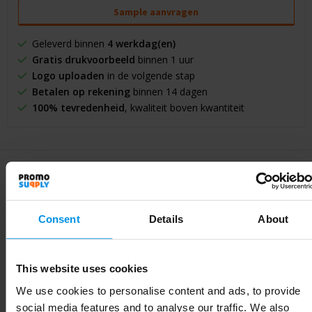
Sample aanvragen
Geleverd binnen
4 werkdag(en)
Gratis drukvoorbeeld
binnen 1 uur
Logo uploaden
in de volgende stap
Betalen op rekening
binnen 14 dagen
100% tevredenheid
, kwaliteit boven kwantiteit
Specificaties
Consent
Details
About
Specificaties
This website uses cookies
We use cookies to personalise content and ads, to provide
Artikelnummer
P436.055
social media features and to analyse our traffic. We also