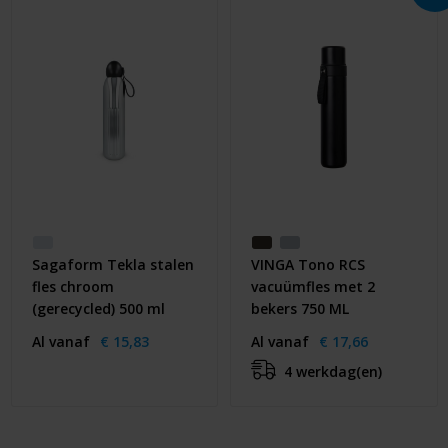
Sagaform Tekla stalen
VINGA Tono RCS
fles chroom
vacuümfles met 2
(gerecycled) 500 ml
bekers 750 ML
Al vanaf
€ 15,83
Al vanaf
€ 17,66
4 werkdag(en)