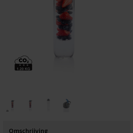
Huis & Lifestyle
Outdoor & Vrije Tijd
Auto & Veiligheid
Gezondheid & Verzorging
Paraplu's
Cadeaubonnen
Omschrijving