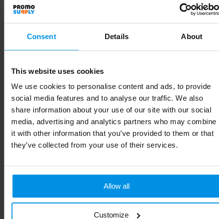
Inhoud
500
Artikelnummer
LT98822_N0402
Consent
Details
About
Merk
Toppoint
This website uses cookies
Gewicht
260 g
We use cookies to personalise content and ads, to provide
Materiaal
Glass, PP
social media features and to analyse our traffic. We also
share information about your use of our site with our social
Diameter
6.8 cm
media, advertising and analytics partners who may combine
it with other information that you’ve provided to them or that
Kleur
Transparant / Zwart
they’ve collected from your use of their services.
Hoogte
22.5 cm
Allow all
Gerelateerde producten
Customize