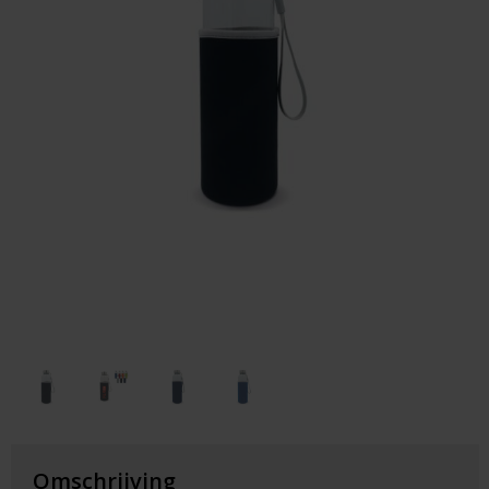
Huis & Lifestyle
Outdoor & Vrije Tijd
Auto & Veiligheid
Gezondheid & Verzorging
Paraplu's
Cadeaubonnen
Omschrijving