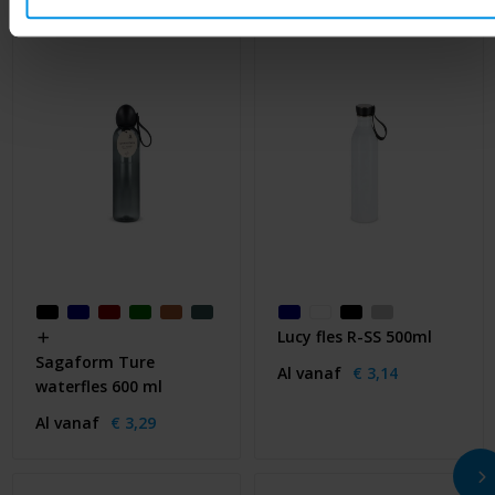
Lucy fles R-SS 500ml
Sagaform Ture
Al vanaf
€ 3,14
waterfles 600 ml
Al vanaf
€ 3,29