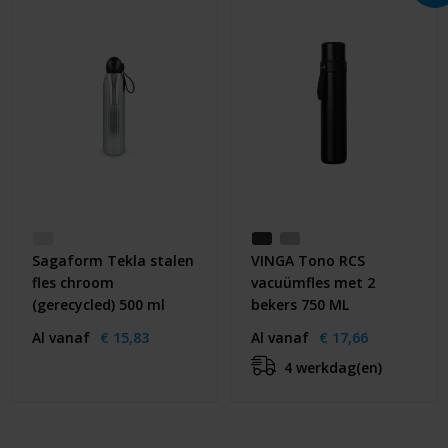
Sagaform Tekla stalen
VINGA Tono RCS
fles chroom
vacuümfles met 2
(gerecycled) 500 ml
bekers 750 ML
Al vanaf
€ 15,83
Al vanaf
€ 17,66
4 werkdag(en)