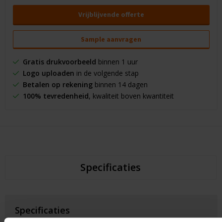
Vrijblijvende offerte
Sample aanvragen
Gratis drukvoorbeeld
binnen 1 uur
Logo uploaden
in de volgende stap
Betalen op rekening
binnen 14 dagen
100% tevredenheid
, kwaliteit boven kwantiteit
Specificaties
Specificaties