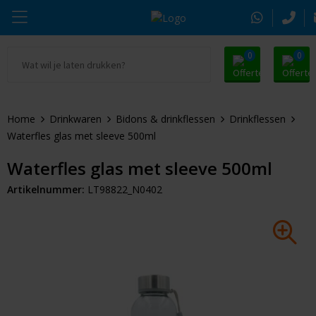
0
0
Ga naar Promosnoepje.nl
Parker
Kantoorartikelen
Oranje artikelen
Home
Drinkwaren
Bidons & drinkflessen
Drinkflessen
Alle promosnoepje
Thule
Drinkwaren
Zomer
Waterfles glas met sleeve 500ml
Moleskine
Kleding & Textiel
Pasen
Waterfles glas met sleeve 500ml
Artikelnummer:
LT98822_N0402
Alle merken
Tassen & Reizen
Kerst
Elektronica & Gadgets
Eindejaarsgeschenken
Alle geefmomenten
Beurs & Event
Sleutelhangers & Tools