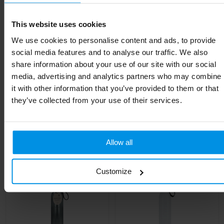
Materiaal
Glass, PP
This website uses cookies
Diameter
6.3 cm
We use cookies to personalise content and ads, to provide
Kleur
Transparant
social media features and to analyse our traffic. We also
share information about your use of our site with our social
Hoogte
22.5 cm
media, advertising and analytics partners who may combine
it with other information that you’ve provided to them or that
they’ve collected from your use of their services.
Gerelateerde producten
Allow all
Customize