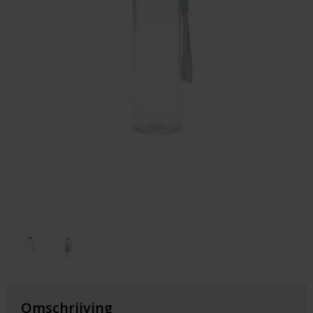
Huis & Lifestyle
Outdoor & Vrije Tijd
Auto & Veiligheid
Gezondheid & Verzorging
Paraplu's
Cadeaubonnen
Omschrijving