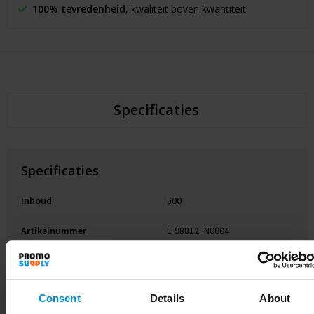
100% tevredenheid
, kwaliteit boven kwantiteit
Specificaties
Specificaties
Inhoud
500
Artikelnummer
LT98812_N0004
Merk
Toppoint
Gewicht
260 g
Consent
Details
About