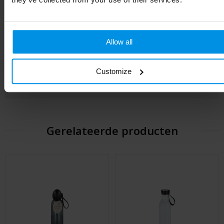
EAN-code
7332931023074
Kleur
zwart
Allow all
Afmeting
22.5 x ø 6.7 cm
Customize
Hoogte
22.5 cm
Gerelateerde producten