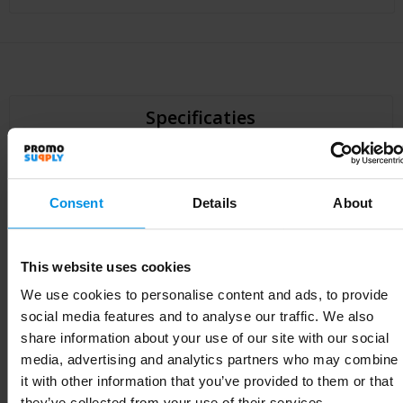
Specificaties
Specificaties
Consent
Details
About
Artikelnummer
50961
This website uses cookies
Merk
Vinga
We use cookies to personalise content and ads, to provide
Gewicht
372.1 g
social media features and to analyse our traffic. We also
share information about your use of our site with our social
Materiaal
Glas, Siliconen
media, advertising and analytics partners who may combine
it with other information that you’ve provided to them or that
Diameter
6.7 cm
they’ve collected from your use of their services.