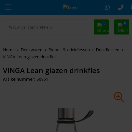
0
0
Ga naar Promosnoepje.nl
Parker
Kantoorartikelen
Oranje artikelen
Home
Drinkwaren
Bidons & drinkflessen
Drinkflessen
Alle promosnoepje
Thule
Drinkwaren
Zomer
VINGA Lean glazen drinkfles
Moleskine
Kleding & Textiel
Pasen
VINGA Lean glazen drinkfles
Artikelnummer:
50961
Alle merken
Tassen & Reizen
Kerst
Elektronica & Gadgets
Eindejaarsgeschenken
Alle geefmomenten
Beurs & Event
Sleutelhangers & Tools