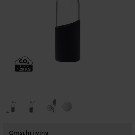
Huis & Lifestyle
Outdoor & Vrije Tijd
Auto & Veiligheid
Gezondheid & Verzorging
Paraplu's
Cadeaubonnen
Omschrijving