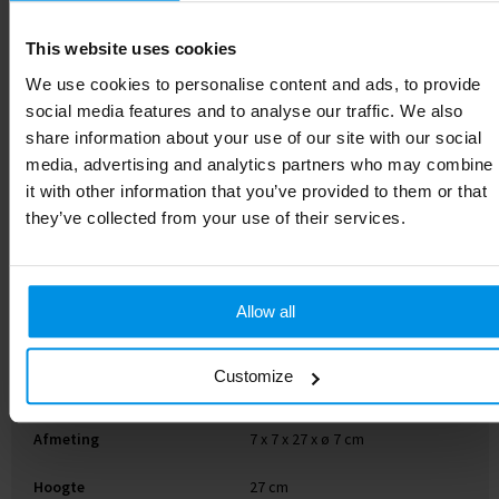
This website uses cookies
Specificaties
We use cookies to personalise content and ads, to provide
Artikelnummer
P436.791
social media features and to analyse our traffic. We also
share information about your use of our site with our social
Merk
XD Collection
media, advertising and analytics partners who may combine
it with other information that you’ve provided to them or that
Gewicht
257.8 g
they’ve collected from your use of their services.
Materiaal
RVS, Bamboe
Diameter
7 cm
Allow all
EAN-code
8714612129616
Customize
Kleur
zwart
Afmeting
7 x 7 x 27 x ø 7 cm
Hoogte
27 cm