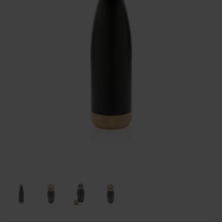
Huis & Lifestyle
Outdoor & Vrije Tijd
Auto & Veiligheid
Gezondheid & Verzorging
Paraplu's
Cadeaubonnen