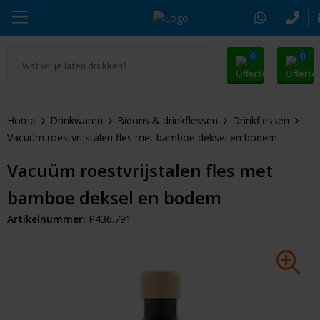
0
0
Ga naar Promosnoepje.nl
Parker
Kantoorartikelen
Oranje artikelen
Home
Drinkwaren
Bidons & drinkflessen
Drinkflessen
Alle promosnoepje
Thule
Drinkwaren
Zomer
Vacuüm roestvrijstalen fles met bamboe deksel en bodem
Moleskine
Kleding & Textiel
Pasen
Vacuüm roestvrijstalen fles met
bamboe deksel en bodem
Alle merken
Tassen & Reizen
Kerst
Artikelnummer:
P436.791
Elektronica & Gadgets
Eindejaarsgeschenken
Alle geefmomenten
Beurs & Event
Sleutelhangers & Tools