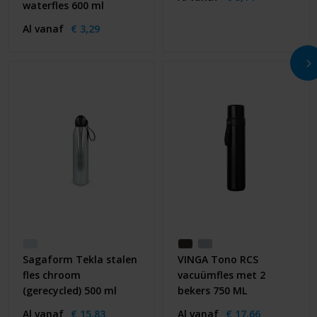
waterfles 600 ml
Al vanaf
€ 3,29
Sagaform Tekla stalen
VINGA Tono RCS
fles chroom
vacuümfles met 2
(gerecycled) 500 ml
bekers 750 ML
Al vanaf
€ 15,83
Al vanaf
€ 17,66