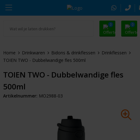
0
0
Ga naar Promosnoepje.nl
Parker
Kantoorartikelen
Oranje artikelen
Home
Drinkwaren
Bidons & drinkflessen
Drinkflessen
Alle promosnoepje
Thule
Drinkwaren
Zomer
TOIEN TWO - Dubbelwandige fles 500ml
Moleskine
Kleding & Textiel
Pasen
TOIEN TWO - Dubbelwandige fles
500ml
Alle merken
Tassen & Reizen
Kerst
Artikelnummer:
MO2988-03
Elektronica & Gadgets
Eindejaarsgeschenken
Alle geefmomenten
Beurs & Event
Sleutelhangers & Tools