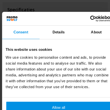
Specificaties
Inhoud
1.532
Artikelnummer
MO2988-03
Consent
Details
About
EAN-code
8719941096776
This website uses cookies
Merk
midocean
We use cookies to personalise content and ads, to provide
Gewicht
380 g
social media features and to analyse our traffic. We also
share information about your use of our site with our social
Materiaal
Roestvrij Staal
media, advertising and analytics partners who may combine
it with other information that you’ve provided to them or that
Kleur
Zwart
they’ve collected from your use of their services.
Breedte
26.6 cm
Lengte
7.4 cm
Allow all