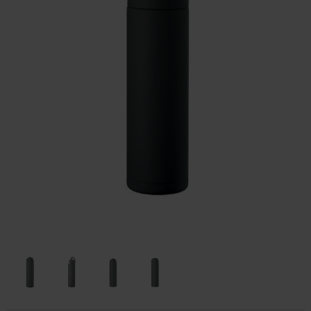
Huis & Lifestyle
Outdoor & Vrije Tijd
Auto & Veiligheid
Gezondheid & Verzorging
Paraplu's
Cadeaubonnen