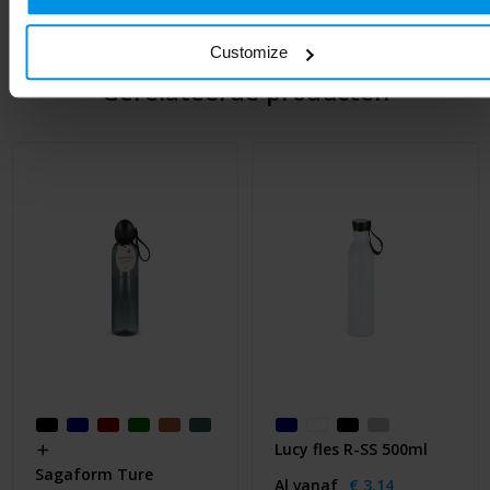
Customize
Gerelateerde producten
Lucy fles R-SS 500ml
Sagaform Ture
Al vanaf
€ 3,14