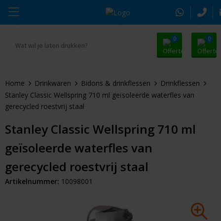
0
0
Ga naar Promosnoepje.nl
Parker
Kantoorartikelen
Oranje artikelen
Home
Drinkwaren
Bidons & drinkflessen
Drinkflessen
Alle promosnoepje
Thule
Drinkwaren
Zomer
Stanley Classic Wellspring 710 ml geïsoleerde waterfles van
gerecycled roestvrij staal
Moleskine
Kleding & Textiel
Pasen
Stanley Classic Wellspring 710 ml
Alle merken
Tassen & Reizen
Kerst
geïsoleerde waterfles van
Elektronica & Gadgets
Eindejaarsgeschenken
gerecycled roestvrij staal
Artikelnummer:
10098001
Alle geefmomenten
Beurs & Event
Sleutelhangers & Tools