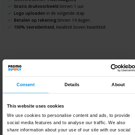
Gratis drukvoorbeeld
binnen 1 uur
Logo uploaden
in de volgende stap
Betalen op rekening
binnen 14 dagen
100% tevredenheid
, kwaliteit boven kwantiteit
Specificaties
Consent
Details
About
Specificaties
This website uses cookies
Artikelnummer
10098001
We use cookies to personalise content and ads, to provide
Merk
Stanley 1913®
social media features and to analyse our traffic. We also
share information about your use of our site with our social