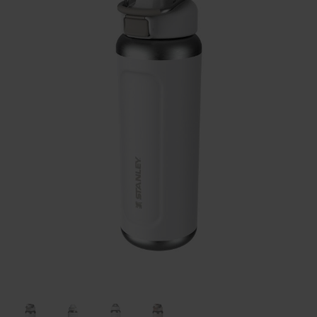
Huis & Lifestyle
Outdoor & Vrije Tijd
Auto & Veiligheid
Gezondheid & Verzorging
Paraplu's
Cadeaubonnen