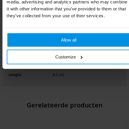
Gewicht
390 g
media, advertising and analytics partners who may combine
it with other information that you’ve provided to them or that
Materiaal
Gerecycled roestvrij staal
they’ve collected from your use of their services.
EAN-code
8713159773733
Kleur
Wit
Allow all
Hoogte
25 cm
Customize
Breedte
7.9 cm
Lengte
8.1 cm
Gerelateerde producten