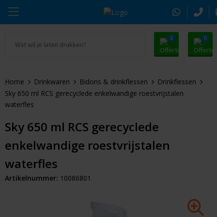
0
0
Ga naar Promosnoepje.nl
Parker
Kantoorartikelen
Oranje artikelen
Home
Drinkwaren
Bidons & drinkflessen
Drinkflessen
Alle promosnoepje
Thule
Drinkwaren
Zomer
Sky 650 ml RCS gerecyclede enkelwandige roestvrijstalen
waterfles
Moleskine
Kleding & Textiel
Pasen
Sky 650 ml RCS gerecyclede
Alle merken
Tassen & Reizen
Kerst
enkelwandige roestvrijstalen
Elektronica & Gadgets
Eindejaarsgeschenken
waterfles
Artikelnummer:
10086801
Alle geefmomenten
Beurs & Event
Sleutelhangers & Tools