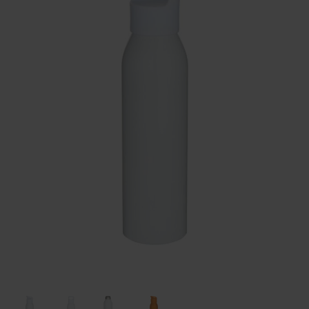
Huis & Lifestyle
Outdoor & Vrije Tijd
Auto & Veiligheid
Gezondheid & Verzorging
Paraplu's
Cadeaubonnen