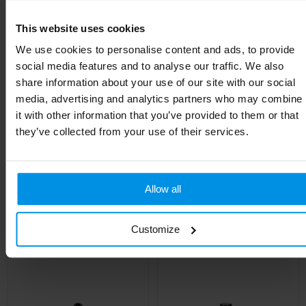
Diameter
6.6 cm
This website uses cookies
EAN-code
8713159718499
We use cookies to personalise content and ads, to provide
Kleur
Wit
social media features and to analyse our traffic. We also
share information about your use of our site with our social
Hoogte
26.3 cm
media, advertising and analytics partners who may combine
it with other information that you’ve provided to them or that
Breedte
6.6 cm
they’ve collected from your use of their services.
Lengte
6.6 cm
Allow all
Gerelateerde producten
Customize