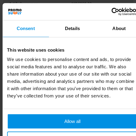
Artikelnummer
MO6960-22
EAN-code
8719941068766
Consent
Details
About
Merk
midocean
Gewicht
116 g
This website uses cookies
Materiaal
Tritan
We use cookies to personalise content and ads, to provide
social media features and to analyse our traffic. We also
Kleur
Transparant
share information about your use of our site with our social
media, advertising and analytics partners who may combine
Afmeting
Ø6X20.5CM
it with other information that you’ve provided to them or that
Hoogte
20.5 cm
they’ve collected from your use of their services.
Breedte
6 cm
Allow all