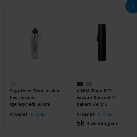
Sagaform Tekla stalen
VINGA Tono RCS
fles chroom
vacuümfles met 2
(gerecycled) 500 ml
bekers 750 ML
Al vanaf
€ 15,83
Al vanaf
€ 17,66
4 werkdag(en)