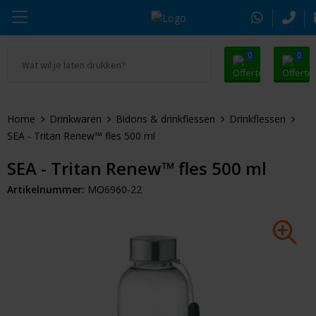
0
0
Ga naar Promosnoepje.nl
Parker
Kantoorartikelen
Oranje artikelen
Home
Drinkwaren
Bidons & drinkflessen
Drinkflessen
Alle promosnoepje
Thule
Drinkwaren
Zomer
SEA - Tritan Renew™ fles 500 ml
Moleskine
Kleding & Textiel
Pasen
SEA - Tritan Renew™ fles 500 ml
Artikelnummer:
MO6960-22
Alle merken
Tassen & Reizen
Kerst
Elektronica & Gadgets
Eindejaarsgeschenken
Alle geefmomenten
Beurs & Event
Sleutelhangers & Tools