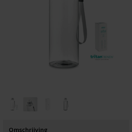
Huis & Lifestyle
Outdoor & Vrije Tijd
Auto & Veiligheid
Gezondheid & Verzorging
Paraplu's
Cadeaubonnen
Omschrijving