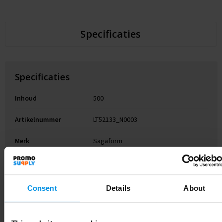
Specificaties
Specificaties
Inhoud
500
Artikelnummer
LT52133_N0003
Merk
Sagaform
Gewicht
287 g
Materiaal
Recycled Stainless Steel
Consent
Details
About
Diameter
7 cm