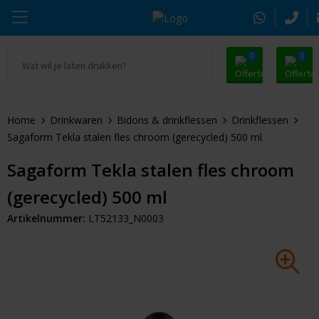
0
0
Ga naar Promosnoepje.nl
Parker
Kantoorartikelen
Oranje artikelen
Home
Drinkwaren
Bidons & drinkflessen
Drinkflessen
Alle promosnoepje
Thule
Drinkwaren
Zomer
Sagaform Tekla stalen fles chroom (gerecycled) 500 ml
Moleskine
Kleding & Textiel
Pasen
Sagaform Tekla stalen fles chroom
(gerecycled) 500 ml
Alle merken
Tassen & Reizen
Kerst
Artikelnummer:
LT52133_N0003
Elektronica & Gadgets
Eindejaarsgeschenken
Alle geefmomenten
Beurs & Event
Sleutelhangers & Tools