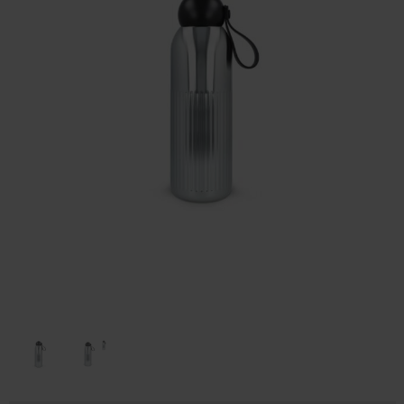
Huis & Lifestyle
Outdoor & Vrije Tijd
Auto & Veiligheid
Gezondheid & Verzorging
Paraplu's
Cadeaubonnen