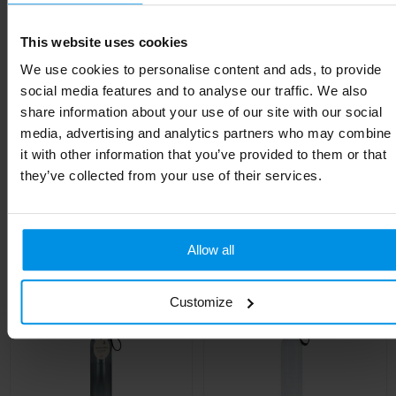
Materiaal
Beukenhout, PP, rPET
This website uses cookies
Kleur
transparant
We use cookies to personalise content and ads, to provide
Soort
Standaard uitvoering
social media features and to analyse our traffic. We also
share information about your use of our site with our social
Hoogte
20 cm
media, advertising and analytics partners who may combine
it with other information that you’ve provided to them or that
they’ve collected from your use of their services.
Gerelateerde producten
Allow all
Customize