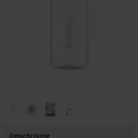
Huis & Lifestyle
Outdoor & Vrije Tijd
Auto & Veiligheid
Gezondheid & Verzorging
Paraplu's
Cadeaubonnen
Omschrijving