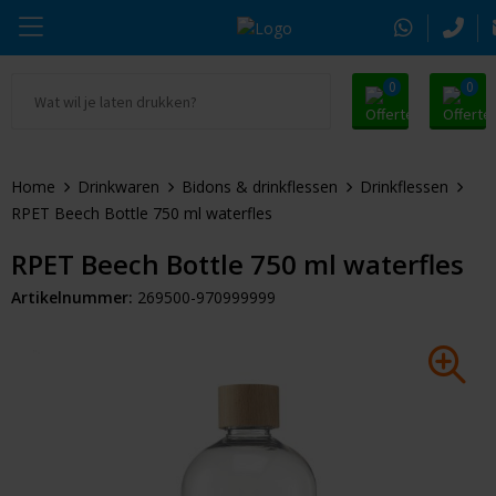
0
0
Ga naar Promosnoepje.nl
Parker
Kantoorartikelen
Oranje artikelen
Home
Drinkwaren
Bidons & drinkflessen
Drinkflessen
Alle promosnoepje
Thule
Drinkwaren
Zomer
RPET Beech Bottle 750 ml waterfles
Moleskine
Kleding & Textiel
Pasen
RPET Beech Bottle 750 ml waterfles
Artikelnummer:
269500-970999999
Alle merken
Tassen & Reizen
Kerst
Elektronica & Gadgets
Eindejaarsgeschenken
Alle geefmomenten
Beurs & Event
Sleutelhangers & Tools