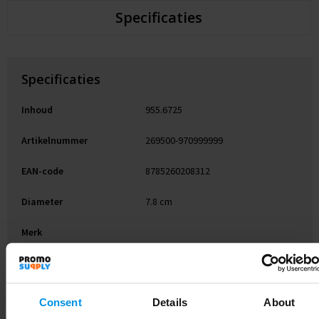
Specificaties
Specificaties
Inhoud
955.6725
Artikelnummer
269500-970999999
EAN-code
8785260208312
Diameter
7.8 cm
Merk
Gewicht
50 g
Maat
# Geen maat
Consent
Details
About