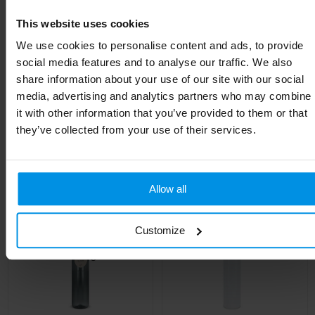
Afmeting
Ø6X22.5CM
This website uses cookies
We use cookies to personalise content and ads, to provide
Hoogte
22.5 cm
social media features and to analyse our traffic. We also
Breedte
6 cm
share information about your use of our site with our social
media, advertising and analytics partners who may combine
it with other information that you’ve provided to them or that
they’ve collected from your use of their services.
Gerelateerde producten
Allow all
Customize