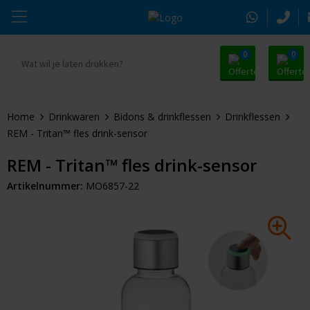
0
0
Ga naar Promosnoepje.nl
Parker
Kantoorartikelen
Oranje artikelen
Home
Drinkwaren
Bidons & drinkflessen
Drinkflessen
Alle promosnoepje
Thule
Drinkwaren
Zomer
REM - Tritan™ fles drink-sensor
Moleskine
Kleding & Textiel
Pasen
REM - Tritan™ fles drink-sensor
Artikelnummer:
MO6857-22
Alle merken
Tassen & Reizen
Kerst
Elektronica & Gadgets
Eindejaarsgeschenken
Alle geefmomenten
Beurs & Event
Sleutelhangers & Tools