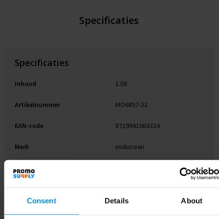
Specificaties
Specificaties
Inhoud
1.58
Artikelnummer
MO6857-22
EAN-code
8719941064324
Merk
midocean
Gewicht
109 g
Materiaal
Tritan
Consent
Details
About
Kleur
Transparant