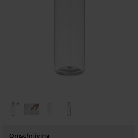
Huis & Lifestyle
Outdoor & Vrije Tijd
Auto & Veiligheid
Gezondheid & Verzorging
Paraplu's
Cadeaubonnen
Omschrijving